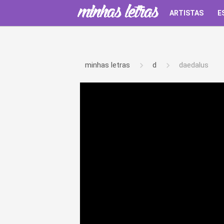
ARTISTAS
E
minhas letras
d
daedalus