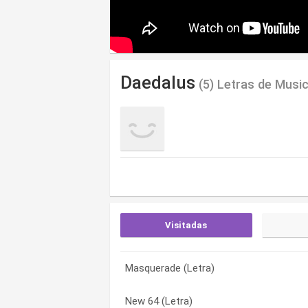
Daedalus
(5) Letras de Musi
Visitadas
Masquerade (Letra)
Flowers on Icarus’ tomb (Letra)
Flowers on Icarus’ tomb (Letra)
New 64 (Letra)
New 64 (Letra)
Leading far from a mistake (Letra)