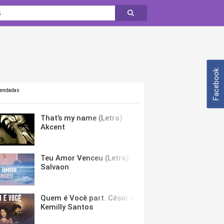
Facebook
mendadas
That’s my name (Letra)
Akcent
Teu Amor Venceu (Letra)
Salvaon
Quem é Você part. César Menotti & Fabiano (Letra)
Kemilly Santos