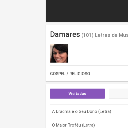
Damares
(101) Letras de Mu
GOSPEL / RELIGIOSO
Visitadas
A Dracma e o Seu Dono (Letra)
Celebrando a Vida (Letra)
A Batalha do Arcanjo (Letra)
O Maior Troféu (Letra)
Tô Na Estrada (Letra)
A Dracma e o Seu Dono (Letra)