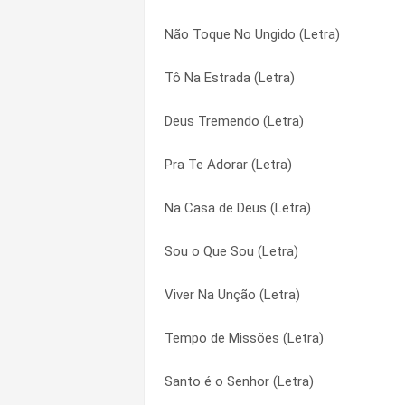
Não Toque No Ungido (Letra)
Adore a Ele (Letra)
De Repente (Letra)
Tô Na Estrada (Letra)
Deixa Senhor (Letra)
Deixa Deus Agir (Letra)
Deus Tremendo (Letra)
A Batalha do Arcanjo (Letra)
Deixa o Anjo (Letra)
Pra Te Adorar (Letra)
Yeshua (Letra)
Deixa Senhor (Letra)
Na Casa de Deus (Letra)
Pra Te Adorar (Letra)
Derrama Shekinah (Letra)
Sou o Que Sou (Letra)
Deixa o Anjo (Letra)
Deus Poderoso e Forte (Letra)
Viver Na Unção (Letra)
Aqui Tem Unção (Letra)
Deus Tremendo (Letra)
Tempo de Missões (Letra)
Preciso do Teu Espírito (Letra)
Deus Vai Reconstruir (Letra)
Santo é o Senhor (Letra)
Casa de Deus (Letra)
Diamante (Letra)