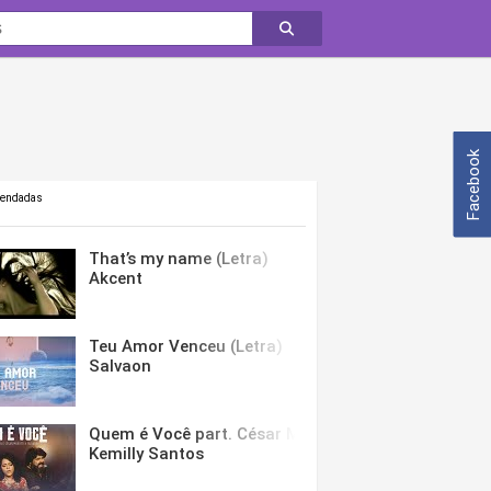
Facebook
mendadas
That’s my name (Letra)
Akcent
Teu Amor Venceu (Letra)
Salvaon
Quem é Você part. César Menotti & Fabiano (Letra)
Kemilly Santos