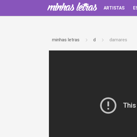
ARTISTAS
E
minhas letras
d
damares