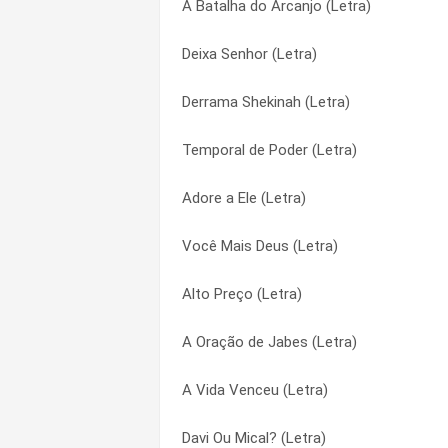
A Batalha do Arcanjo (Letra)
Adoração Sem Fim (Letra)
Aparência (Letra)
Deixa Senhor (Letra)
Quem Viver Verá (Letra)
Apocalipse (Letra)
Derrama Shekinah (Letra)
Derrama Shekinah (Letra)
Aqui Tem Unção (Letra)
Temporal de Poder (Letra)
Na Mesa do Rei (Letra)
Asas de Águia (Letra)
Adore a Ele (Letra)
Sacrifício e Adoração (Letra)
Batalha do Arcanjo (Letra)
Você Mais Deus (Letra)
Fim do Mundo (Letra)
Casa de Deus (Letra)
Alto Preço (Letra)
Glória (Letra)
Celebrando a Vida (Letra)
A Oração de Jabes (Letra)
Um Novo Vencedor (Letra)
Cidade Linda (Letra)
A Vida Venceu (Letra)
De Repente (Letra)
Consolador (Letra)
Davi Ou Mical? (Letra)
Diamante (Letra)
Davi Ou Mical? (Letra)