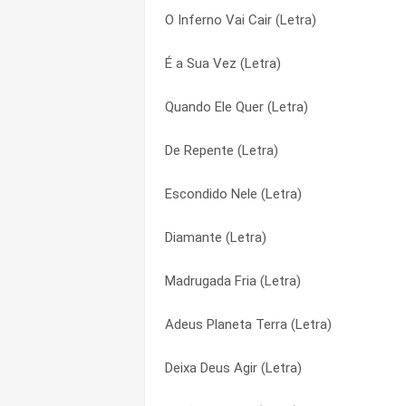
O Inferno Vai Cair (Letra)
Glorifica (Letra)
Diário de Um Vencedor (Letra)
É a Sua Vez (Letra)
Quando Ele Quer (Letra)
Dono da Vida (Letra)
Quando Ele Quer (Letra)
Escondido Nele (Letra)
É a Sua Vez (Letra)
De Repente (Letra)
Não Toque No Ungido (Letra)
É Forte (Letra)
Escondido Nele (Letra)
Batalha do Arcanjo (Letra)
É Hora de Voltar (Letra)
Diamante (Letra)
Sabor de Mel (Letra)
É Incomparável (Letra)
Madrugada Fria (Letra)
Milagre (Letra)
É Só Cantar (Letra)
Adeus Planeta Terra (Letra)
Apocalipse (Letra)
Ele é (Letra)
Deixa Deus Agir (Letra)
Quando Jesus Estendeu a Sua Mão (Let
Ele é Santo (Letra)