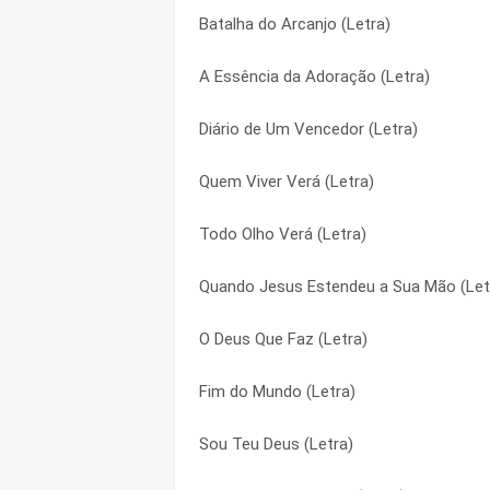
Batalha do Arcanjo (Letra)
Pode Ser Hoje (Letra)
Adoração Sem Fim (Letra)
A Essência da Adoração (Letra)
Todo Olho Verá (Letra)
Adorador (Letra)
Diário de Um Vencedor (Letra)
O Maior Troféu (Letra)
Adore a Ele (Letra)
Quem Viver Verá (Letra)
A Vida Venceu (Letra)
Agenda de Deus (Letra)
Todo Olho Verá (Letra)
Na Casa de Deus (Letra)
Aleluia (Letra)
Quando Jesus Estendeu a Sua Mão (Let
Consolador (Letra)
Alpha e Ômega (Letra)
O Deus Que Faz (Letra)
O Brasil É do Senhor (Letra)
Alto Preço (Letra)
Fim do Mundo (Letra)
Preciosidade (Letra)
Amigo (Letra)
Sou Teu Deus (Letra)
Ação de Deus (Letra)
Anjos (Letra)