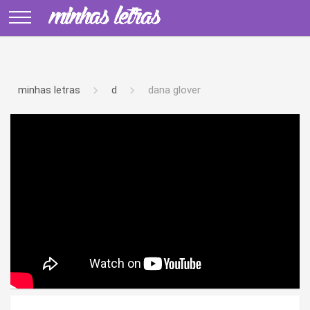
minhas letras
d
dana glover