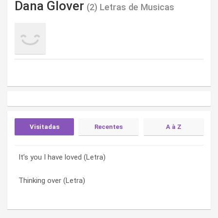
Dana Glover
(2) Letras de Musicas
Visitadas
Recentes
A à Z
It’s you I have loved (Letra)
Thinking over (Letra)
It’s you I have loved (Letra)
Thinking over (Letra)
It’s you I have loved (Letra)
Thinking over (Letra)