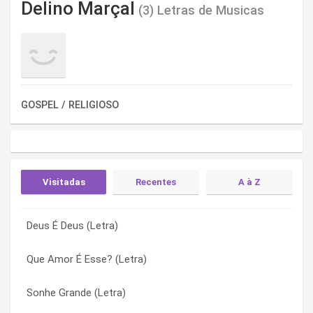
Delino Marçal
(3) Letras de Musicas
GOSPEL / RELIGIOSO
Visitadas
Recentes
A à Z
Deus É Deus (Letra)
Sonhe Grande (Letra)
Deus É Deus (Letra)
Que Amor É Esse? (Letra)
Que Amor É Esse? (Letra)
Que Amor É Esse? (Letra)
Sonhe Grande (Letra)
Deus É Deus (Letra)
Sonhe Grande (Letra)