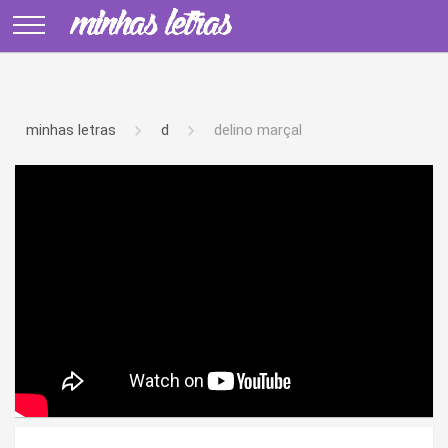
minhas letras
d
delino marçal