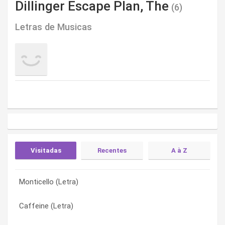
Dillinger Escape Plan, The
(6)
Letras de Musicas
Visitadas
Recentes
A à Z
Monticello (Letra)
Three For Flinching (Revenge Of The Porno Clowns) (Letra)
Caffeine (Letra)
Caffeine (Letra)
Caffeine (Letra)
Cleopatra’s Sling (Letra)