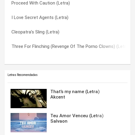
Proceed With Caution (Letra)
Cleopatra’s Sling (Letra)
I Love Secret Agents (Letra)
I Love Secret Agents (Letra)
Monticello (Letra)
Monticello (Letra)
Cleopatra’s Sling (Letra)
I Love Secret Agents (Letra)
Proceed With Caution (Letra)
Three For Flinching (Revenge Of The Porno Clowns) (Letra)
Proceed With Caution (Letra)
Three For Flinching (Revenge Of The Porno Clowns) (Letra)
Letras Recomendadas
That’s my name (Letra)
Akcent
Teu Amor Venceu (Letra)
Salvaon