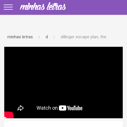
minhas letras
d
dillinger escape plan, the