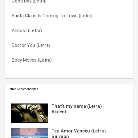
Good Day (Letra)
Body Moves (Letra)
Santa Claus Is Coming To Town (Letra)
Santa Claus Is Coming To Town (Letra)
Kissing Strangers (Letra)
Toothbrush (Letra)
Almost (Letra)
Santa Claus Is Coming To Town (Letra)
Unsweet (Letra)
Doctor You (Letra)
Cake By The Ocean (Letra)
Work (Letra)
Body Moves (Letra)
Toothbrush (Letra)
Zoom (Letra)
Letras Recomendadas
That’s my name (Letra)
Akcent
Teu Amor Venceu (Letra)
Salvaon