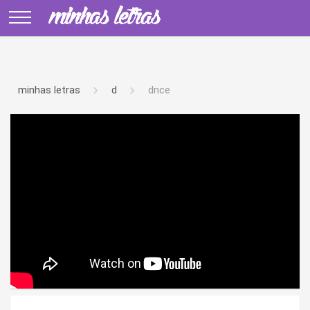
minhas letras
d
dnce