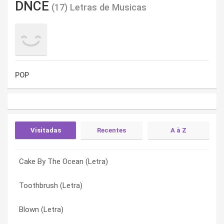
DNCE
(17) Letras de Musicas
POP
Visitadas
Recentes
A à Z
Cake By The Ocean (Letra)
Zoom (Letra)
Almost (Letra)
Toothbrush (Letra)
Work (Letra)
Be Mean (Letra)
Blown (Letra)
Unsweet (Letra)
Blown (Letra)