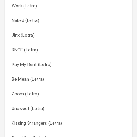
Work (Letra)
Jinx (Letra)
Body Moves (Letra)
Naked (Letra)
Blown (Letra)
Cake By The Ocean (Letra)
Jinx (Letra)
Be Mean (Letra)
DNCE (Letra)
DNCE (Letra)
Doctor You (Letra)
Doctor You (Letra)
Pay My Rent (Letra)
Naked (Letra)
Good Day (Letra)
Be Mean (Letra)
Almost (Letra)
Jinx (Letra)
Zoom (Letra)
Pay My Rent (Letra)
Kissing Strangers (Letra)
Unsweet (Letra)
DNCE (Letra)
Naked (Letra)
Kissing Strangers (Letra)
Good Day (Letra)
Pay My Rent (Letra)