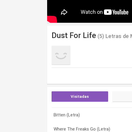
Dust For Life
(5) Letras de
Visitadas
Bitten (Letra)
Where The Freaks Go (Letra)
Bitten (Letra)
Where The Freaks Go (Letra)
Shadow Pool (Letra)
Dirt Into Dust (Letra)