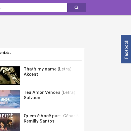
Facebook
mendadas
That’s my name (Letra)
Akcent
Teu Amor Venceu (Letra)
Salvaon
Quem é Você part. César Menotti & Fabiano (Letra)
Kemilly Santos