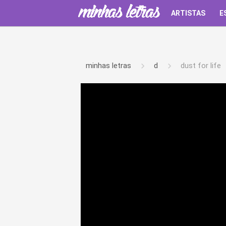
ARTISTAS
E
minhas letras
d
dust for life