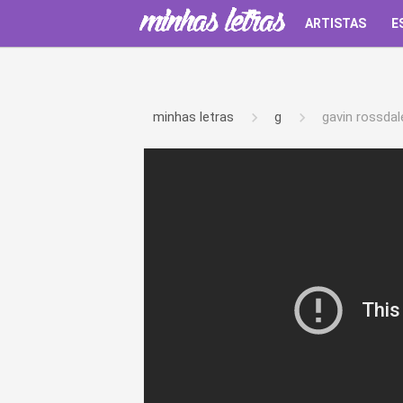
ARTISTAS
E
minhas letras
g
gavin rossdal