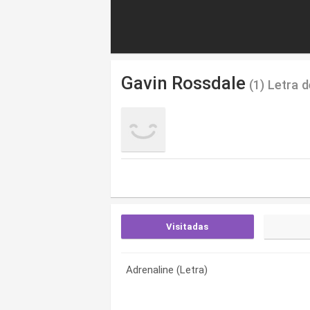
Gavin Rossdale
(1) Letra 
Visitadas
Adrenaline (Letra)
Adrenaline (Letra)
Adrenaline (Letra)