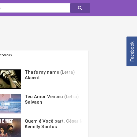
Facebook
mendadas
That’s my name (Letra)
Akcent
Teu Amor Venceu (Letra)
Salvaon
Quem é Você part. César Menotti & Fabiano (Letra)
Kemilly Santos