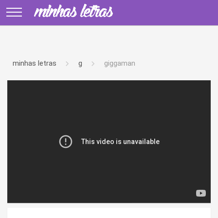
minhas letras
g
giggaman