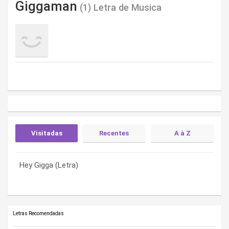
Giggaman
(1) Letra de Musica
Visitadas
Recentes
A à Z
Hey Gigga (Letra)
Hey Gigga (Letra)
Hey Gigga (Letra)
Letras Recomendadas