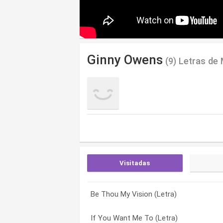
Ginny Owens
(9) Letras de
Visitadas
Be Thou My Vision (Letra)
Own Me (Letra)
Be Thou My Vision (Letra)
If You Want Me To (Letra)
Symbol Of A Lost Cause (Letra)
I Wanna Be Moved (Letra)