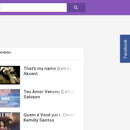
Facebook
mendadas
That’s my name (Letra)
Akcent
Teu Amor Venceu (Letra)
Salvaon
Quem é Você part. César Menotti & Fabiano (Letra)
Kemilly Santos