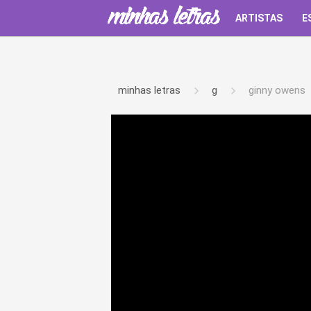
ARTISTAS
E
minhas letras
g
ginny owens