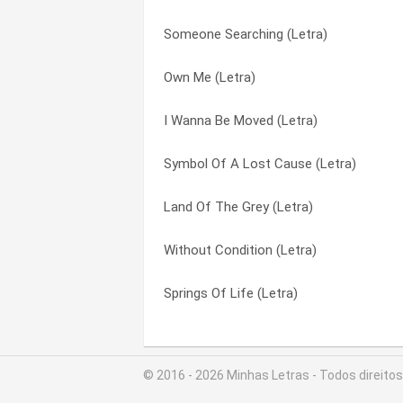
Someone Searching (Letra)
Someone Searching (Letra)
If You Want Me To (Letra)
Own Me (Letra)
Springs Of Life (Letra)
Land Of The Grey (Letra)
I Wanna Be Moved (Letra)
Land Of The Grey (Letra)
Own Me (Letra)
Symbol Of A Lost Cause (Letra)
If You Want Me To (Letra)
Someone Searching (Letra)
Land Of The Grey (Letra)
Without Condition (Letra)
Springs Of Life (Letra)
Without Condition (Letra)
I Wanna Be Moved (Letra)
Symbol Of A Lost Cause (Letra)
Springs Of Life (Letra)
Be Thou My Vision (Letra)
Without Condition (Letra)
© 2016 - 2026 Minhas Letras - Todos direito