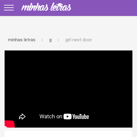
minhas letras
g
girl next door