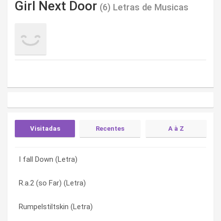
Girl Next Door
(6) Letras de Musicas
Visitadas
Recentes
A à Z
I fall Down (Letra)
Runaway Trains (Letra)
I fall Down (Letra)
R.a.2 (so Far) (Letra)
Rumpelstiltskin (Letra)
Mosquitos (Letra)
Rumpelstiltskin (Letra)
I fall Down (Letra)
R.a.2 (so Far) (Letra)