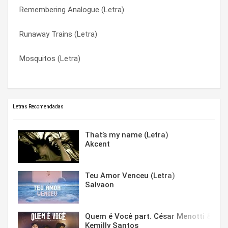
Remembering Analogue (Letra)
R.a.2 (so Far) (Letra)
Remembering Analogue (Letra)
Runaway Trains (Letra)
Mosquitos (Letra)
Rumpelstiltskin (Letra)
Mosquitos (Letra)
Remembering Analogue (Letra)
Runaway Trains (Letra)
Letras Recomendadas
That’s my name (Letra)
Akcent
Teu Amor Venceu (Letra)
Salvaon
Quem é Você part. César Menotti & Fabi
Kemilly Santos