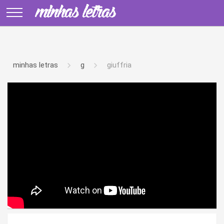
minhas letras
g
giuffria