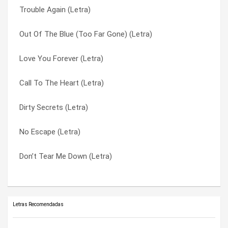
Trouble Again (Letra)
No Escape (Letra)
Don’t Tear Me Down (Letra)
Out Of The Blue (Too Far Gone) (Letra)
Out Of The Blue (Too Far Gone) (Letra)
Lethal Lover (Letra)
Love You Forever (Letra)
Line Of Fire (Letra)
Line Of Fire (Letra)
Call To The Heart (Letra)
Trouble Again (Letra)
Love You Forever (Letra)
Dirty Secrets (Letra)
Don’t Tear Me Down (Letra)
No Escape (Letra)
No Escape (Letra)
Call To The Heart (Letra)
Out Of The Blue (Too Far Gone) (Letra)
Don’t Tear Me Down (Letra)
Do Me Right (Letra)
Trouble Again (Letra)
Letras Recomendadas