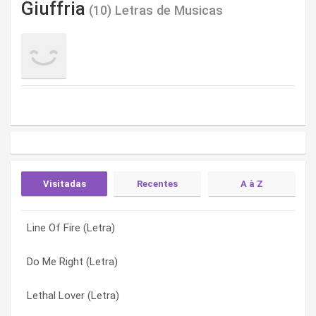
Giuffria
(10) Letras de Musicas
Visitadas
Recentes
A à Z
Line Of Fire (Letra)
Dirty Secrets (Letra)
Call To The Heart (Letra)
Do Me Right (Letra)
Lethal Lover (Letra)
Dirty Secrets (Letra)
Lethal Lover (Letra)
Love You Forever (Letra)
Do Me Right (Letra)