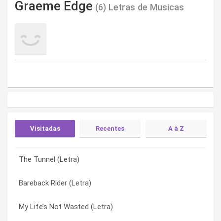
Graeme Edge
(6) Letras de Musicas
Visitadas
Recentes
A à Z
The Tunnel (Letra)
We Like To Do It (Letra)
Bareback Rider (Letra)
Bareback Rider (Letra)
Somethin’ We’d Like To Say (Letra)
Gew Janna Woman (Letra)
My Life’s Not Wasted (Letra)
Gew Janna Woman (Letra)
My Life’s Not Wasted (Letra)