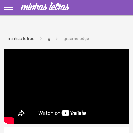
minhas letras
g
graeme edge