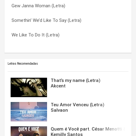
Gew Janna Woman (Letra)
The Tunnel (Letra)
Somethin’ We’d Like To Say (Letra)
Somethin’ We’d Like To Say (Letra)
My Life’s Not Wasted (Letra)
The Tunnel (Letra)
We Like To Do It (Letra)
Bareback Rider (Letra)
We Like To Do It (Letra)
Letras Recomendadas
That’s my name (Letra)
Akcent
Teu Amor Venceu (Letra)
Salvaon
Quem é Você part. César Menotti & Fabi
Kemilly Santos