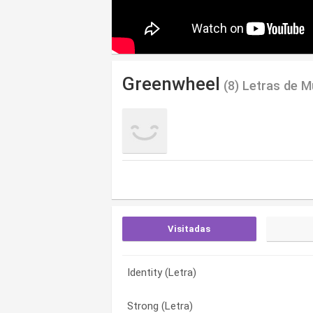
Greenwheel
(8) Letras de M
Visitadas
Identity (Letra)
After Today (Letra)
After Today (Letra)
Strong (Letra)
Comfort (Letra)
Comfort (Letra)