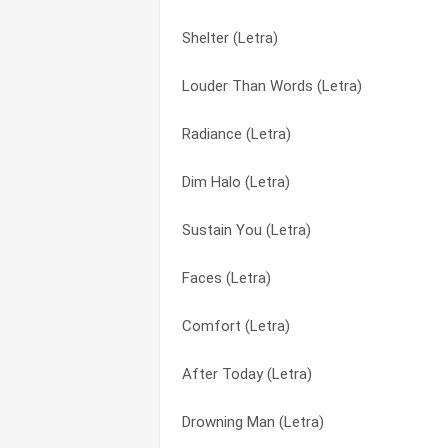
Shelter (Letra)
Faces (Letra)
Dim Halo (Letra)
Louder Than Words (Letra)
Drowning Man (Letra)
Drowning Man (Letra)
Radiance (Letra)
Sustain You (Letra)
Faces (Letra)
Dim Halo (Letra)
Strong (Letra)
Identity (Letra)
Sustain You (Letra)
Shelter (Letra)
Louder Than Words (Letra)
Faces (Letra)
Radiance (Letra)
Radiance (Letra)
Comfort (Letra)
Louder Than Words (Letra)
Shelter (Letra)
After Today (Letra)
Identity (Letra)
Strong (Letra)
Drowning Man (Letra)
Dim Halo (Letra)
Sustain You (Letra)