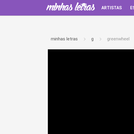
ARTISTAS
E
minhas letras
g
greenwheel