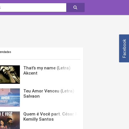
Facebook
mendadas
That’s my name (Letra)
Akcent
Teu Amor Venceu (Letra)
Salvaon
Quem é Você part. César Menotti & Fabiano (Letra)
Kemilly Santos