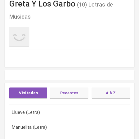
Greta Y Los Garbo
(10) Letras de
Musicas
Visitadas
Recentes
A à Z
Llueve (Letra)
Ana (Letra)
Amor Sin Fin (Letra)
Manuelita (Letra)
Crossroads (Letra)
Ana (Letra)