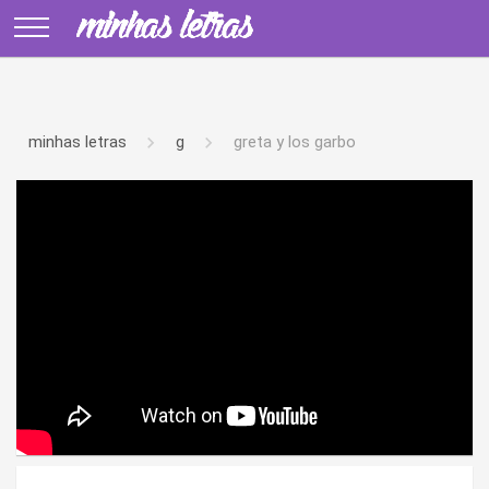
minhas letras
g
greta y los garbo