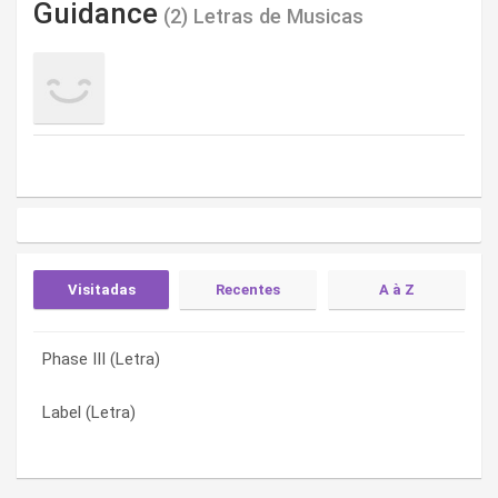
Guidance
(2) Letras de Musicas
Visitadas
Recentes
A à Z
Phase III (Letra)
Label (Letra)
Label (Letra)
Label (Letra)
Phase III (Letra)
Phase III (Letra)