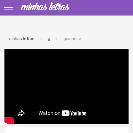
minhas letras
g
guidance