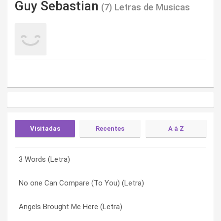
Guy Sebastian
(7) Letras de Musicas
Visitadas
Recentes
A à Z
3 Words (Letra)
I 4 U (Letra)
3 Words (Letra)
No one Can Compare (To You) (Letra)
3 Words (Letra)
All I Need Is You (Letra)
Angels Brought Me Here (Letra)
Something Don’t Feel Right (Letra)
Angels Brought Me Here (Letra)