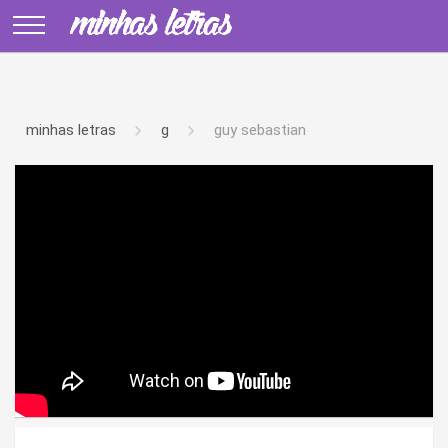
minhas letras
g
guy sebastian