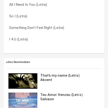
All I Need Is You (Letra)
All I Need Is You (Letra)
I 4 U (Letra)
So I (Letra)
No one Can Compare (To You) (Letra)
No one Can Compare (To You) (Letra)
Something Don’t Feel Right (Letra)
So I (Letra)
So I (Letra)
I 4 U (Letra)
Angels Brought Me Here (Letra)
Something Don’t Feel Right (Letra)
Letras Recomendadas
That’s my name (Letra)
Akcent
Teu Amor Venceu (Letra)
Salvaon