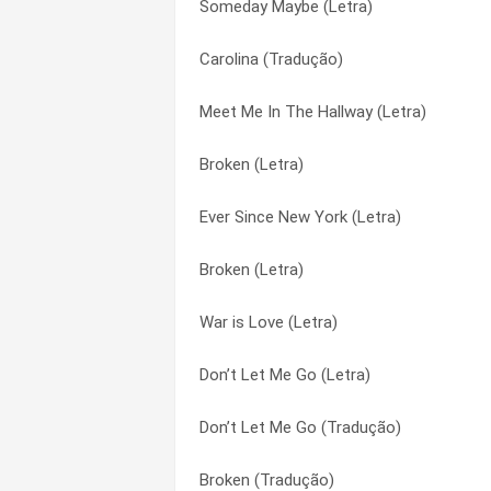
Someday Maybe (Letra)
Woman (Tradução)
Only Angel (Tradução)
Carolina (Tradução)
Woman (Letra)
Sign Of The Times (Letra)
Meet Me In The Hallway (Letra)
Carolina (Tradução)
Sign Of The Times (Tradução)
Broken (Letra)
Carolina (Letra)
Someday Maybe (Letra)
Ever Since New York (Letra)
Two Ghosts (Tradução)
Sweet Creature (Letra)
Broken (Letra)
Two Ghosts (Letra)
Sweet Creature (Tradução)
War is Love (Letra)
Kiwi (Tradução)
Two Ghosts (Letra)
Don’t Let Me Go (Letra)
Kiwi (Letra)
Two Ghosts (Tradução)
Don’t Let Me Go (Tradução)
Sweet Creature (Tradução)
War is Love (Letra)
Broken (Tradução)
Sweet Creature (Letra)
Woman (Letra)