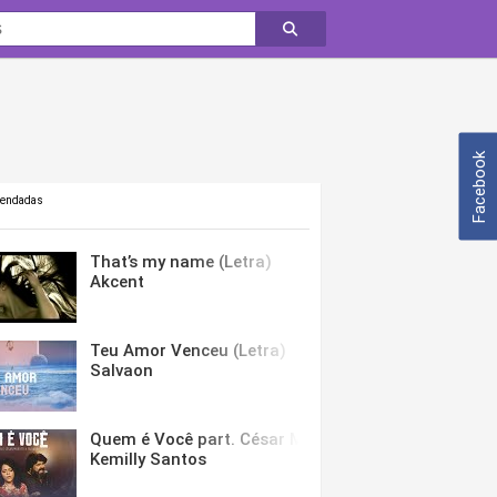
Facebook
mendadas
That’s my name (Letra)
Akcent
Teu Amor Venceu (Letra)
Salvaon
Quem é Você part. César Menotti & Fabiano (Letra)
Kemilly Santos