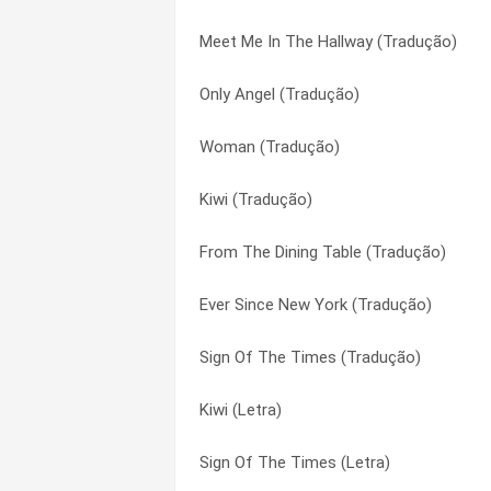
Meet Me In The Hallway (Tradução)
War is Love (Letra)
Broken (Tradução)
Only Angel (Tradução)
Someday Maybe (Letra)
Carolina (Letra)
Woman (Tradução)
Isn’t She Lovely (Tradução)
Carolina (Tradução)
Kiwi (Tradução)
Isn’t She Lovely (Letra)
Don’t Let Me Go (Letra)
From The Dining Table (Tradução)
I’ll Be Ready (Tradução)
Don’t Let Me Go (Tradução)
Ever Since New York (Tradução)
I’ll Be Ready (Letra)
Ever Since New York (Letra)
Sign Of The Times (Tradução)
Broken (Tradução)
Ever Since New York (Tradução)
Kiwi (Letra)
Broken (Letra)
From The Dining Table (Letra)
Sign Of The Times (Letra)
Don’t Let Me Go (Tradução)
From The Dining Table (Tradução)