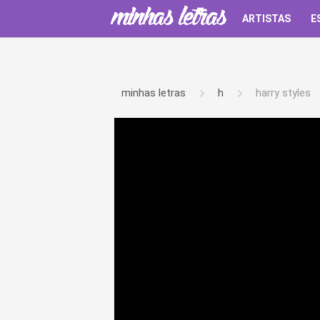
ARTISTAS
E
minhas letras
h
harry styles