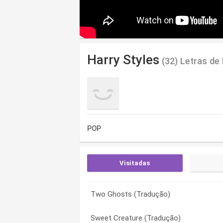
Harry Styles
(32) Letras de
POP
Visitadas
Two Ghosts (Tradução)
Broken (Letra)
Broken (Letra)
Sweet Creature (Tradução)
Woman (Letra)
Broken (Letra)