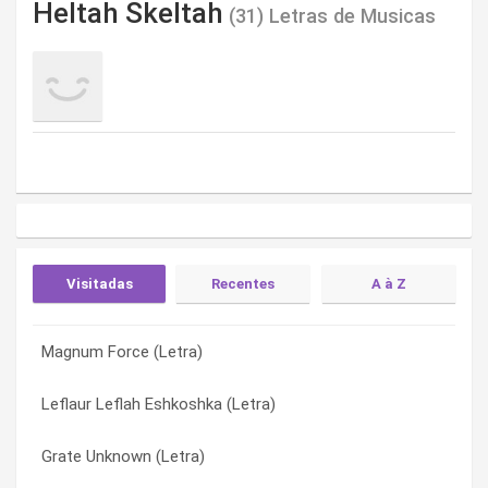
Heltah Skeltah
(31) Letras de Musicas
Visitadas
Recentes
A à Z
Magnum Force (Letra)
Operation Lockdown (Letra)
2 Keys I (skit) (Letra)
Leflaur Leflah Eshkoshka (Letra)
Grate Unknown (Letra)
2 Keys Ii (Letra)
Grate Unknown (Letra)
Prowl (Letra)
2 Keys Ii. (Letra)