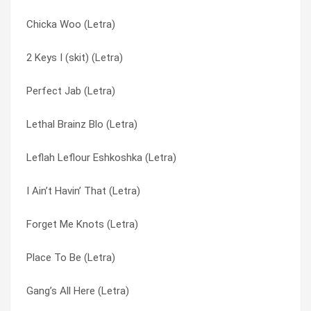
Chicka Woo (Letra)
2 Keys Ii. (Letra)
Place To Be (Letra)
2 Keys I (skit) (Letra)
Brownsville Ii Long Beach (Letra)
Prowl (Letra)
Perfect Jab (Letra)
2 Keys I (skit) (Letra)
Sean Price (Letra)
Lethal Brainz Blo (Letra)
I Ain’t Havin’ That (Letra)
Sean Wigginz (Letra)
Leflah Leflour Eshkoshka (Letra)
Chicka Woo (Letra)
Soldiers Gone Psyco (Letra)
I Ain’t Havin’ That (Letra)
Call Tyrone (Letra)
The Square (triple R) (Letra)
Forget Me Knots (Letra)
Perfect Jab (Letra)
Undastand (Letra)
Place To Be (Letra)
Gunz ‘n Onez (iz U Wit Me) (Letra)
Who Dat? (Letra)
Gang’s All Here (Letra)
Worldwide (rock The World) (Letra)
Worldwide (rock The World) (Letra)