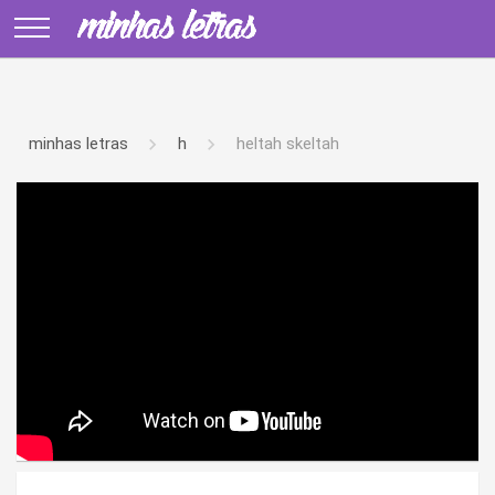
minhas letras
h
heltah skeltah