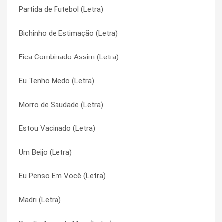
Partida de Futebol (Letra)
Princesa Diamante (Letra)
De Coração (Letra)
Bichinho de Estimação (Letra)
Primeiros Erros (Letra)
Disposto a Tudo (Letra)
Fica Combinado Assim (Letra)
Pra Sempre Paraíso (Letra)
Estou Vacinado (Letra)
Eu Tenho Medo (Letra)
Por Te Amar de Mais (Letra)
Eu Penso Em Você (Letra)
Morro de Saudade (Letra)
Partida de Futebol (Letra)
Eu Quero Sempre Mais (Letra)
Estou Vacinado (Letra)
O Amor Não Sai (Letra)
Eu Tenho Medo (Letra)
Um Beijo (Letra)
Morro de Saudade (Letra)
Fica Combinado Assim (Letra)
Eu Penso Em Você (Letra)
Mágica do Amor (Letra)
Madri (Letra)
Madri (Letra)
Madri (Letra)
Mágica do Amor (Letra)