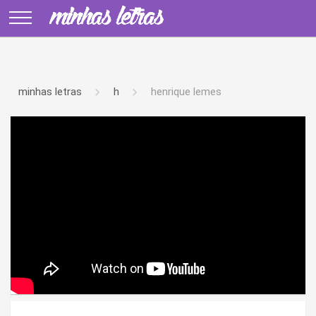
minhas letras
h
henrique lemes