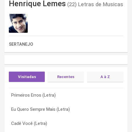
Henrique Lemes
(22) Letras de Musicas
SERTANEJO
Visitadas
Recentes
A à Z
Primeiros Erros (Letra)
Um Beijo (Letra)
Baixa o Facho (Letra)
Eu Quero Sempre Mais (Letra)
Toda Vez (Letra)
Bichinho de Estimação (Letra)
Cadê Você (Letra)
Sentimento Antigo (Letra)
Cadê Você (Letra)