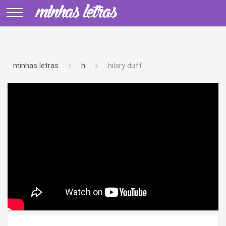
minhas letras
h
hilary duff