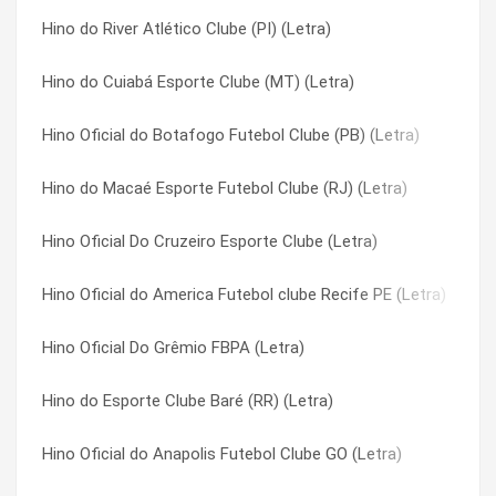
Hino do River Atlético Clube (PI) (Letra)
Hino Oficial do Botafogo Futebol Clube (PB) (Letra)
Hino Oficial do Boa Esporte Clube (MG) (Letra)
Hino do Cuiabá Esporte Clube (MT) (Letra)
Hino do Cuiabá Esporte Clube (MT) (Letra)
Hino Oficial do Botafogo Futebol Clube (PB) (Letra)
Hino Oficial do Botafogo Futebol Clube (PB) (Letra)
Hino do Asa (AL) (Letra)
Hino Oficial do Bragantino (Letra)
Hino do Macaé Esporte Futebol Clube (RJ) (Letra)
Hino do Salgueiro Atlético Clube (PE) (Letra)
Hino Oficial do Campinense (Letra)
Hino Oficial Do Cruzeiro Esporte Clube (Letra)
Hino Oficial do Moto Club De São Luís (Letra)
Hino Oficial do Ceará Sporting Club (Letra)
Hino Oficial do America Futebol clube Recife PE (Letra)
Hino Oficial do Sampaio Corrêa Futebol Clube (MA) (Letra)
Hino Oficial do Ceilândia Esporte Clube (DF) (Letra)
Hino Oficial Do Grêmio FBPA (Letra)
Hino Oficial do Confiança (SE) (Letra)
Hino Oficial do Centro Sportivo Alagoano (CSA) (AL) (Letra)
Hino do Esporte Clube Baré (RR) (Letra)
Hino Oficial do Clube do Remo (Letra)
Hino Oficial do Club de Regatas Vasco da Gama (Letra)
Hino Oficial do Anapolis Futebol Clube GO (Letra)
Hino do Botafogo (Ribeirão Preto-SP) (Letra)
Hino Oficial do Club Sportivo Sergipe (Letra)