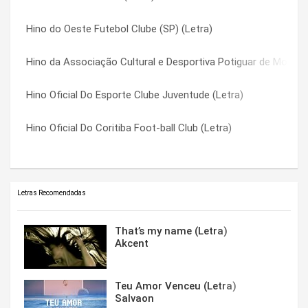
Hino do Oeste Futebol Clube (SP) (Letra)
Hino Oficial do Santos (Letra)
Hino Oficial do Volta Redonda Futebol Clube (RJ) (Letra)
Hino da Associação Cultural e Desportiva Potiguar de Mossor
Hino Oficial Do Coritiba Foot-ball Club (Letra)
Hino Oficial Santa Cruz (Letra)
Hino Oficial Do Esporte Clube Juventude (Letra)
Hino Oficial Do Grêmio FBPA (Letra)
Hino Oficial São Raimundo (RR) (Letra)
Hino Oficial Do Coritiba Foot-ball Club (Letra)
Hino oficial do Corinthians (Letra)
Hino Paraná Clube (Letra)
Letras Recomendadas
That’s my name (Letra)
Akcent
Teu Amor Venceu (Letra)
Salvaon