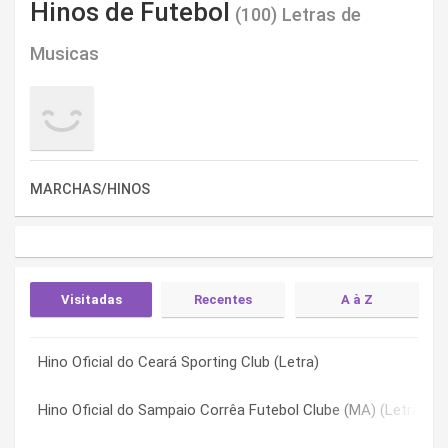
Hinos de Futebol
(100) Letras de
Musicas
MARCHAS/HINOS
Visitadas
Recentes
A à Z
Hino Oficial do Ceará Sporting Club (Letra)
Hino Oficial do Itumbiara Esporte Clube GO (Letra)
Comercial Futebol Clube – Ribeirão Preto (Letra)
Hino Oficial do Sampaio Corrêa Futebol Clube (MA) (Letra)
Hino Oficial da URT – União Recreativa dos Trabalhadores (MG
Hino América – MG (Letra)