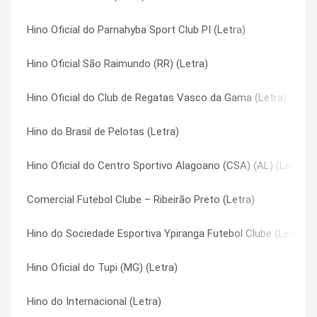
Hino Oficial do Parnahyba Sport Club PI (Letra)
Hino do Brasil de Pelotas (Letra)
Hino Oficial do Esporte Clube São Bento (SP) (Letra)
Hino Oficial São Raimundo (RR) (Letra)
Hino Oficial do Ceará Sporting Club (Letra)
Hino Oficial Do Esporte Clube Vitória (Letra)
Hino Oficial do Club de Regatas Vasco da Gama (Letra)
Hino Oficial do Paysandu (Letra)
Hino Oficial do Fast Clube (AM) (Letra)
Hino do Brasil de Pelotas (Letra)
Hino Oficial do Goiás (Letra)
Hino Oficial do Figueirense (Letra)
Hino Oficial do Centro Sportivo Alagoano (CSA) (AL) (Letra)
Hino do ABC Futebol Clube (Letra)
Hino Oficial do Flamengo (Letra)
Comercial Futebol Clube – Ribeirão Preto (Letra)
Hino Paraná Clube (Letra)
Hino Oficial do Fluminense (Letra)
Hino do Sociedade Esportiva Ypiranga Futebol Clube (Letra)
Hino Londrina Esporte Clube (Letra)
Hino Oficial do Fluminense de Feira Futebol Clube BA (Letra)
Hino Oficial do Tupi (MG) (Letra)
Hino do Internacional (Letra)
Hino Oficial do Globo Futebol Clube RN (Letra)
Hino do Internacional (Letra)
Hino Oficial Santa Cruz (Letra)
Hino Oficial do Goiás (Letra)