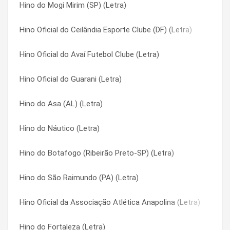
Hino do Mogi Mirim (SP) (Letra)
Hino Oficial do Centro Sportivo Alagoano (CSA) (AL) (Letra)
Hino Oficial Do Clube Atlético Mineiro (Letra)
Hino Oficial do Ceilândia Esporte Clube (DF) (Letra)
Hino do Fortaleza (Letra)
Hino Oficial Do Clube Atlético Paranaense (Letra)
Hino Oficial do Avaí Futebol Clube (Letra)
Hino do Náutico (Letra)
Hino Oficial do Clube do Remo (Letra)
Hino Oficial do Guarani (Letra)
Hino Oficial do CRB (AL) (Letra)
Hino Oficial do Confiança (SE) (Letra)
Hino do Asa (AL) (Letra)
Hino do Luverdense Esporte Clube (MT) (Letra)
Hino oficial do Corinthians (Letra)
Hino do Náutico (Letra)
Hino Oficial do Boa Esporte Clube (MG) (Letra)
Hino Oficial Do Coritiba Foot-ball Club (Letra)
Hino do Botafogo (Ribeirão Preto-SP) (Letra)
Hino Oficial Criciúma Esporte Clube (Letra)
Hino Oficial do CRB (AL) (Letra)
Hino do São Raimundo (PA) (Letra)
Hino Oficial do Figueirense (Letra)
Hino Oficial Do Cruzeiro Esporte Clube (Letra)
Hino Oficial da Associação Atlética Anapolina (Letra)
Hino América – MG (Letra)
Hino Oficial Do Esporte Clube Bahia (Letra)
Hino do Fortaleza (Letra)
Hino do Oeste Futebol Clube (SP) (Letra)
Hino Oficial Do Esporte Clube Juventude (Letra)