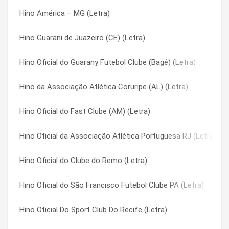
Hino América – MG (Letra)
Hino Oficial do Vila Nova Futebol Clube (GO) (Letra)
Hino Oficial Do Grêmio FBPA (Letra)
Hino Guarani de Juazeiro (CE) (Letra)
Hino Oficial do Guarani (Letra)
Hino Oficial do Guarani (Letra)
Hino Oficial do Guarany Futebol Clube (Bagé) (Letra)
Hino Oficial Do Esporte Clube Juventude (Letra)
Hino Oficial do Guarany Futebol Clube (Bagé) (Letra)
Hino da Associação Atlética Coruripe (AL) (Letra)
Hino Oficial do Avaí Futebol Clube (Letra)
Hino Oficial do Gurupi Esporte Clube TO (Letra)
Hino Oficial do Fast Clube (AM) (Letra)
Hino Oficial do Atlético Goianiense (Letra)
Hino Oficial do Itumbiara Esporte Clube GO (Letra)
Hino Oficial da Associação Atlética Portuguesa RJ (Letra)
Hino Oficial Do Clube Atlético Paranaense (Letra)
Hino Oficial do Joinville Esporte Clube (Letra)
Hino Oficial do Clube do Remo (Letra)
Hino Oficial Do Sport Club Do Recife (Letra)
Hino Oficial do Moto Club De São Luís (Letra)
Hino Oficial do São Francisco Futebol Clube PA (Letra)
Hino Oficial Do Esporte Clube Vitória (Letra)
Hino Oficial do Parnahyba Sport Club PI (Letra)
Hino Oficial Do Sport Club Do Recife (Letra)
Hino Oficial Do Clube Atlético Mineiro (Letra)
Hino Oficial do Paysandu (Letra)