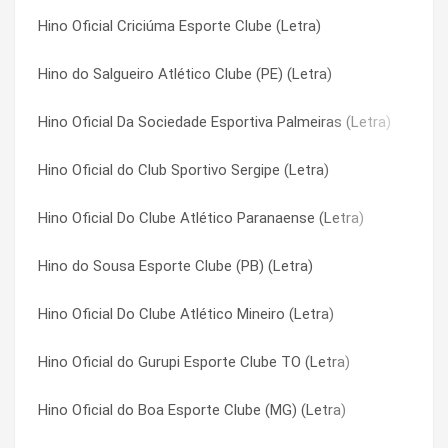
Hino Oficial Criciúma Esporte Clube (Letra)
Hino Oficial do Globo Futebol Clube RN (Letra)
Hino do Náutico (Letra)
Hino do Salgueiro Atlético Clube (PE) (Letra)
Hino Oficial do Parnahyba Sport Club PI (Letra)
Hino do Oeste Futebol Clube (SP) (Letra)
Hino Oficial Da Sociedade Esportiva Palmeiras (Letra)
Hino da Associação Cultural e Desportiva Potiguar de Mossor
Hino do Rio Branco (AC) (Letra)
Hino Oficial do Club Sportivo Sergipe (Letra)
Hino do Maranhão Atlético Clube (MA) (Letra)
Hino do River Atlético Clube (PI) (Letra)
Hino Oficial Do Clube Atlético Paranaense (Letra)
Hino do River Atlético Clube (PI) (Letra)
Hino do Salgueiro Atlético Clube (PE) (Letra)
Hino do Sousa Esporte Clube (PB) (Letra)
Hino Oficial do Guarany Futebol Clube (Bagé) (Letra)
Hino do São Raimundo (PA) (Letra)
Hino Oficial Do Clube Atlético Mineiro (Letra)
Hino Associação Atlética de Altos (Letra)
Hino do Sociedade Esportiva Ypiranga Futebol Clube (Letra)
Hino Oficial do Gurupi Esporte Clube TO (Letra)
Hino Oficial São Raimundo (RR) (Letra)
Hino do Sousa Esporte Clube (PB) (Letra)
Hino Oficial do Boa Esporte Clube (MG) (Letra)
Hino do Sport Club Genus de Porto Velho (RO) (Letra)
Hino do Sport Club Genus de Porto Velho (RO) (Letra)