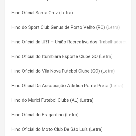
Hino Oficial Santa Cruz (Letra)
Hino do Macaé Esporte Futebol Clube (RJ) (Letra)
Hino Oficial da Associação Chapecoense de Futebol (SC) (Let
Hino do Sport Club Genus de Porto Velho (RO) (Letra)
Hino do Mogi Mirim (SP) (Letra)
Hino Oficial da Sociedade Desportiva Juazeirense BA (Letra)
Hino Oficial da URT – União Recreativa dos Trabalhadores (MG
Hino do Tombense Futebol Clube ( Tombos / MG ) (Letra)
Hino Oficial Da Sociedade Esportiva Palmeiras (Letra)
Hino Oficial do Itumbiara Esporte Clube GO (Letra)
Hino Oficial do Joinville Esporte Clube (Letra)
Hino Oficial da URT – União Recreativa dos Trabalhadores (MG
Hino Oficial do Vila Nova Futebol Clube (GO) (Letra)
Hino Oficial do Tupi (MG) (Letra)
Hino Oficial do América Futebol Clube (RN) (Letra)
Hino Oficial Da Associação Atlética Ponte Preta (Letra)
Hino Oficial do Esporte Clube São Bento (SP) (Letra)
Hino Oficial do America Futebol clube Recife PE (Letra)
Hino do Murici Futebol Clube (AL) (Letra)
Hino Oficial do Bragantino (Letra)
Hino Oficial do Anapolis Futebol Clube GO (Letra)
Hino Oficial do Bragantino (Letra)
Hino do Sociedade Esportiva Ypiranga Futebol Clube (Letra)
Hino Oficial do Atlético Goianiense (Letra)
Hino Oficial do Moto Club De São Luís (Letra)
Hino Oficial do Volta Redonda Futebol Clube (RJ) (Letra)
Hino Oficial do Avaí Futebol Clube (Letra)