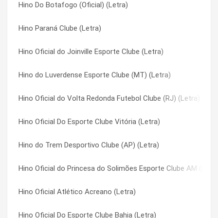
Hino Do Botafogo (Oficial) (Letra)
Hino Oficial do São Francisco Futebol Clube PA (Letra)
Hino do Tombense Futebol Clube ( Tombos / MG ) (Letra)
Hino Paraná Clube (Letra)
Hino do Rio Branco (AC) (Letra)
Hino do Trem Desportivo Clube (AP) (Letra)
Hino Oficial do Joinville Esporte Clube (Letra)
Hino do Esporte Clube Baré (RR) (Letra)
Hino Guarani de Juazeiro (CE) (Letra)
Hino do Luverdense Esporte Clube (MT) (Letra)
Hino Oficial do Fast Clube (AM) (Letra)
Hino Londrina Esporte Clube (Letra)
Hino Oficial do Volta Redonda Futebol Clube (RJ) (Letra)
Hino Oficial do Gurupi Esporte Clube TO (Letra)
Hino Oficial Atlético Acreano (Letra)
Hino Oficial Do Esporte Clube Vitória (Letra)
Hino do São Raimundo (PA) (Letra)
Hino Oficial Criciúma Esporte Clube (Letra)
Hino do Trem Desportivo Clube (AP) (Letra)
Hino Oficial do Real Ariquemes (Letra)
Hino Oficial da Associação Atlética Anapolina (Letra)
Hino Oficial do Princesa do Solimões Esporte Clube AM (Letra
Hino do Trem Desportivo Clube (AP) (Letra)
Hino Oficial da Associação Atlética Luziania DF (Letra)
Hino Oficial Atlético Acreano (Letra)
Hino Oficial do Princesa do Solimões Esporte Clube AM (Letra
Hino Oficial Da Associação Atlética Ponte Preta (Letra)
Hino Oficial Do Esporte Clube Bahia (Letra)
Hino Oficial Atlético Acreano (Letra)
Hino Oficial da Associação Atlética Portuguesa RJ (Letra)