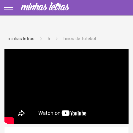
minhas letras
h
hinos de futebol