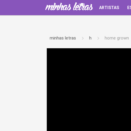
ARTISTAS
E
minhas letras
h
home grown