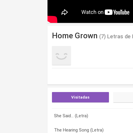
Home Grown
(7) Letras de
Visitadas
She Said… (Letra)
Ubotherme (Letra)
Alternative Girl (Letra)
The Hearing Song (Letra)
Surfergirl (Letra)
Get A Job (Letra)