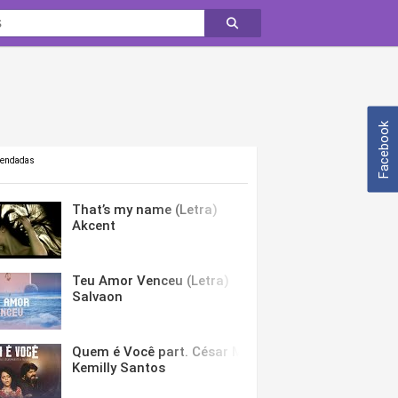
Facebook
mendadas
That’s my name (Letra)
Akcent
Teu Amor Venceu (Letra)
Salvaon
Quem é Você part. César Menotti & Fabiano (Letra)
Kemilly Santos