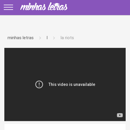
minhas letras
l
la riots