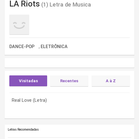
LA Riots
(1) Letra de Musica
DANCE-POP
ELETRÔNICA
,
Visitadas
Recentes
A à Z
Real Love (Letra)
Real Love (Letra)
Real Love (Letra)
Letras Recomendadas