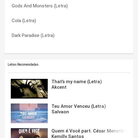
Gods And Monsters (Letra)
Wait For Life (Letra)
Without You (Letra)
Cola (Letra)
Big Eyes (Tradução)
Young And Beautiful (Letra)
Dark Paradise (Letra)
Big Eyes (Letra)
Young And Beautiful (Tradução)
Letras Recomendadas
That’s my name (Letra)
Akcent
Teu Amor Venceu (Letra)
Salvaon
Quem é Você part. César Menotti & Fabi
Kemilly Santos