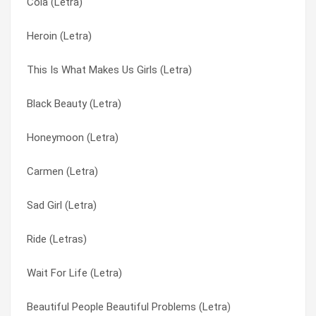
Cola (Letra)
Young And Beautiful (Tradução)
Ride (Tradução)
Heroin (Letra)
Young And Beautiful (Letra)
Sad Girl (Letra)
This Is What Makes Us Girls (Letra)
Ride (Tradução)
Sad Girl (Letra)
Black Beauty (Letra)
Ride (Letras)
Summer Bummer (Letra)
Honeymoon (Letra)
Blue Jeans (Tradução)
Summertime Sadness (Letra)
Carmen (Letra)
Blue Jeans (Letra)
Summertime Sadness (Tradução)
Sad Girl (Letra)
Summertime Sadness (Tradução)
Terrence Loves You (Letra)
Ride (Letras)
Summertime Sadness (Letra)
This Is What Makes Us Girls (Letra)
Wait For Life (Letra)
Video Games (Tradução)
Tomorrow Never Came (Letra)
Beautiful People Beautiful Problems (Letra)
Video Games (Letra)
Ultraviolence (Letra)