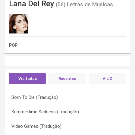
Lana Del Rey
(56) Letras de Musicas
POP
Visitadas
Recentes
A à Z
Born To Die (Tradução)
Black Beauty (Letra)
13 Beaches (Letra)
Summertime Sadness (Tradução)
Lolita (Letra)
Beautiful People Beautiful Problems (Letra)
Video Games (Tradução)
Freak (Letra)
Big Eyes (Letra)