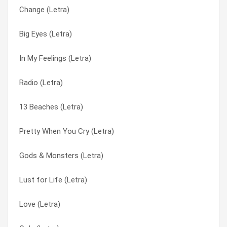
Change (Letra)
Sad Girl (Letra)
Love (Letra)
Big Eyes (Letra)
Gods And Monsters (Letra)
Lust for Life (Letra)
In My Feelings (Letra)
Without You (Letra)
Million Dollar Man (Letra)
Radio (Letra)
Brooklyn Baby (Letra)
Music To Watch Boys To (Letra)
13 Beaches (Letra)
Carmen (Letra)
Pretty When You Cry (Letra)
Pretty When You Cry (Letra)
Ultraviolence (Tradução)
Radio (Letra)
Gods & Monsters (Letra)
Ultraviolence (Letra)
Radio (Letra)
Lust for Life (Letra)
West Coast (Tradução)
Ride (Letra)
Love (Letra)
West Coast (Letra)
Ride (Letras)