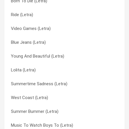
Born To Die (Letra)
Body Electric (Letra)
C U L8R Alligator (Letra)
Ride (Letra)
Cola (Letra)
Carmen (Letra)
Video Games (Letra)
Radio (Letra)
Caught You Boy (Letra)
Blue Jeans (Letra)
Heroin (Letra)
Change (Letra)
Young And Beautiful (Letra)
Beautiful People Beautiful Problems (Letra)
Cherry (Letra)
Lolita (Letra)
In My Feelings (Letra)
Coachella (Letra)
Summertime Sadness (Letra)
Coachella (Letra)
Cola (Letra)
West Coast (Letra)
White Mustang (Letra)
Cola (Letra)
Summer Bummer (Letra)
Cherry (Letra)
Dark Paradise (Letra)
Music To Watch Boys To (Letra)
Ride (Letra)
Freak (Letra)