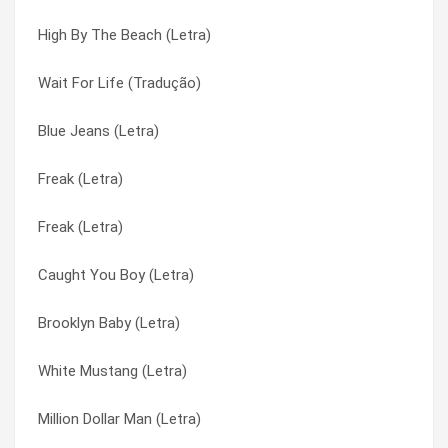
High By The Beach (Letra)
13 Beaches (Letra)
Freak (Letra)
Wait For Life (Tradução)
Summer Bummer (Letra)
God Bless America (Letra)
Blue Jeans (Letra)
Love (Letra)
Gods & Monsters (Letra)
Freak (Letra)
C U L8R Alligator (Letra)
Gods And Monsters (Letra)
Freak (Letra)
Lust for Life (Letra)
Heroin (Letra)
Caught You Boy (Letra)
Blue Jeans (Letra)
High By The Beach (Letra)
Brooklyn Baby (Letra)
Dark Paradise (Letra)
Honeymoon (Letra)
White Mustang (Letra)
Cola (Letra)
In My Feelings (Letra)
Million Dollar Man (Letra)
Radio (Letra)
Lolita (Letra)