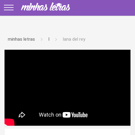
minhas letras
l
lana del rey