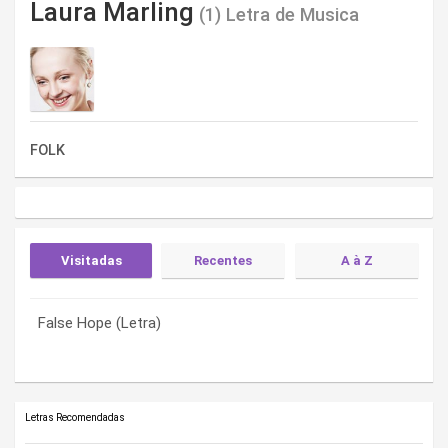
Laura Marling
(1) Letra de Musica
FOLK
Visitadas
Recentes
A à Z
False Hope (Letra)
False Hope (Letra)
False Hope (Letra)
Letras Recomendadas