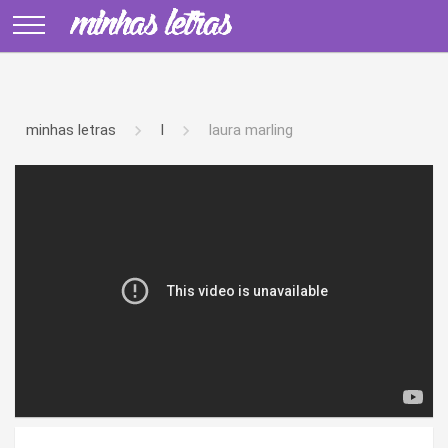
minhas letras
l
laura marling