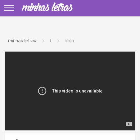
minhas letras
l
léon