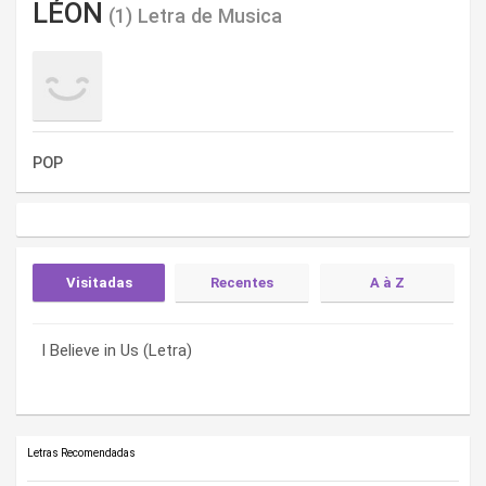
LÉON
(1) Letra de Musica
POP
Visitadas
Recentes
A à Z
I Believe in Us (Letra)
I Believe in Us (Letra)
I Believe in Us (Letra)
Letras Recomendadas