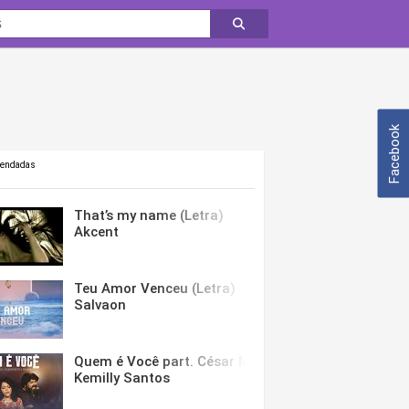
Facebook
mendadas
That’s my name (Letra)
Akcent
Teu Amor Venceu (Letra)
Salvaon
Quem é Você part. César Menotti & Fabiano (Letra)
Kemilly Santos