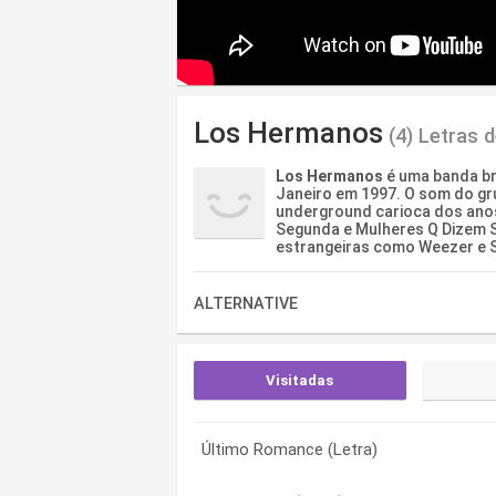
Los Hermanos
(4) Letras 
Los Hermanos
é uma banda bra
Janeiro em 1997. O som do gr
underground carioca dos anos
Segunda e Mulheres Q Dizem S
estrangeiras como Weezer e Sq
ALTERNATIVE
Visitadas
Último Romance (Letra)
Morena (Letra)
Anna Júlia (Letra)