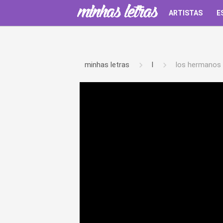
ARTISTAS
E
minhas letras
l
los hermanos