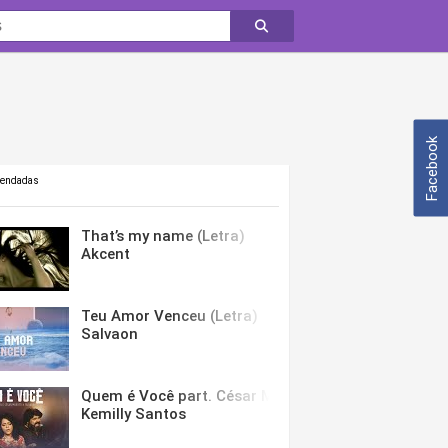
Facebook
mendadas
That’s my name (Letra)
Akcent
Teu Amor Venceu (Letra)
Salvaon
Quem é Você part. César Menotti & Fabiano (Letra)
Kemilly Santos