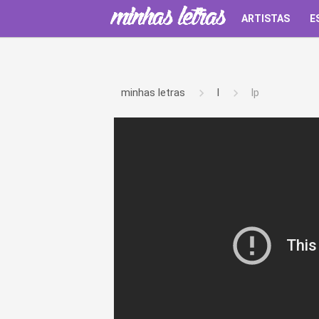
ARTISTAS
E
minhas letras
l
lp