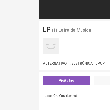
LP
(1) Letra de Musica
ALTERNATIVO
ELETRÔNICA
POP
,
,
Visitadas
Lost On You (Letra)
Lost On You (Letra)
Lost On You (Letra)