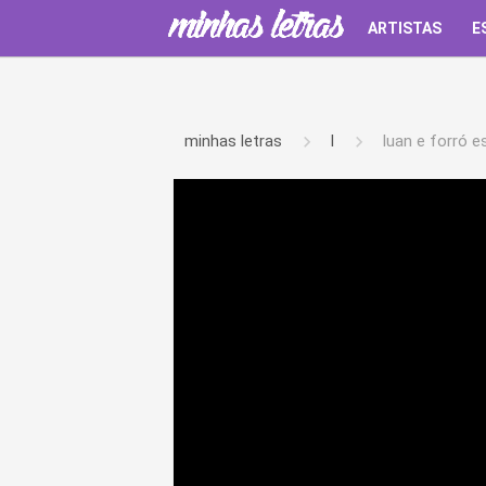
ARTISTAS
E
minhas letras
l
luan e forró e