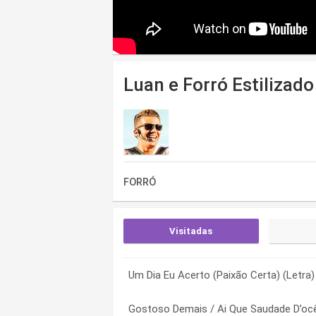
Luan e Forró Estilizado
FORRÓ
Visitadas
Um Dia Eu Acerto (Paixão Certa) (Letra)
Amor de Infância (Letra)
A Vida do Viajante/ Riacho do Navio (Le
Gostoso Demais / Ai Que Saudade D’ocê
Por Quê (Letra)
Amor de Infância (Letra)