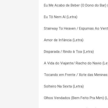
Eu Me Acabo de Beber (O Dono do Bar) (
Vai Ficar Querendo (Letra)
Por Quê (Letra)
Eu Tô Nem Aí (Letra)
A Vida do Viajante/ Riacho do Navio (Le
Por Um Fim De Semana (Letra)
Stairway To Heaven / Espumas Ao Vent
Tocando em Frente / Xote das Meninas 
Solteiro Na Sexta (Letra)
Amor de Infância (Letra)
Hora do Adeus / Coração (Letra)
Stairway To Heaven / Espumas Ao Vent
Disparada / Rindo à Toa (Letra)
Esperando Na Janela (Letra)
Tocando em Frente / Xote das Meninas 
A Vida do Viajante/ Riacho do Navio (Le
Disparada / Rindo à Toa (Letra)
Um Dia Eu Acerto (Paixão Certa) (Letra)
Tocando em Frente / Xote das Meninas 
Solteiro Na Sexta (Letra)
Um Ponto Final (Letra)
Solteiro Na Sexta (Letra)
Stairway To Heaven / Espumas Ao Vent
Vai Ficar Querendo (Letra)
Olhos Vendados (Bem Feito Pra Mim) (L
Gostoso Demais / Ai Que Saudade D’ocê
Valeu (Letra)