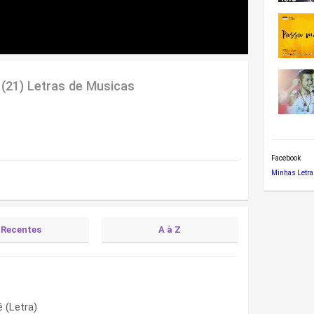
(21) Letras de Musicas
Facebook
Minhas Letra
Recentes
A à Z
tra)
 (Letra)