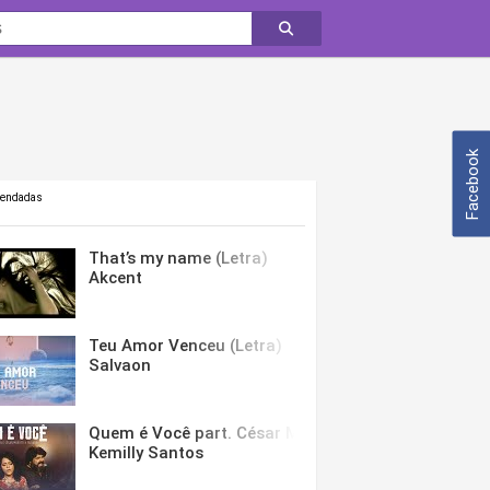
Facebook
mendadas
That’s my name (Letra)
Akcent
Teu Amor Venceu (Letra)
Salvaon
Quem é Você part. César Menotti & Fabiano (Letra)
Kemilly Santos