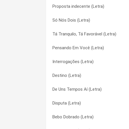
Proposta indecente (Letra)
Batom Vermelho (Letra)
Cada Um Com Seus Problemas (Letra)
Só Nós Dois (Letra)
Luz Acesa (Letra)
Calma Amor (Letra)
Tá Tranquilo, Tá Favorável (Letra)
Adivinha (Letra)
Chulep (Letra)
Pensando Em Você (Letra)
Musa Da Praia (Letra)
Coisa e Tal (Letra)
Interrogações (Letra)
Minha Sina (Letra)
Comigo É Assim Lapada Lapada (Letra)
Destino (Letra)
Se Produz (Letra)
Conquistador Malandro (Letra)
De Uns Tempos Aí (Letra)
Bebo Dobrado (Letra)
Copos e Garrafas (Letra)
Disputa (Letra)
Disputa (Letra)
Cupido (Letra)
Bebo Dobrado (Letra)
Quando Deus Quer (Letra)
Danadinha (Letra)