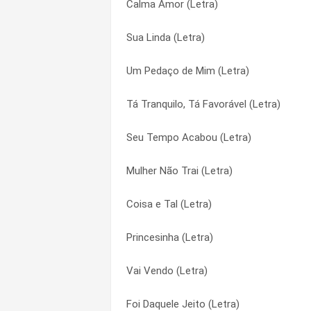
Calma Amor (Letra)
Proposta indecente (Letra)
De Buenas (Letra)
Sua Linda (Letra)
Yellow (Letra)
De Mão Em Mão (Letra)
Um Pedaço de Mim (Letra)
Zamiga do Terror (Letra)
De Uns Tempos Aí (Letra)
Tá Tranquilo, Tá Favorável (Letra)
Vou Me Vingar (Letra)
Destino (Letra)
Seu Tempo Acabou (Letra)
Tá Louca (Letra)
Disputa (Letra)
Mulher Não Trai (Letra)
Tá Com Saudade de Mim (Letra)
E Daí Se Sofri (Letra)
Coisa e Tal (Letra)
Sua Linda (Letra)
É Treta (Letra)
Princesinha (Letra)
Só Nós Dois (Letra)
Explodiu Partiu (Letra)
Vai Vendo (Letra)
Será Que Vai Rolar? (Letra)
Fica Suave (Letra)
Foi Daquele Jeito (Letra)
Saudade Idiota (Letra)
Fobia (Letra)