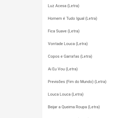
Luz Acesa (Letra)
Moleque Danado (Letra)
Luz Acesa (Letra)
Homem é Tudo Igual (Letra)
Llanto Agradecido (Letra)
Minha Sina (Letra)
Fica Suave (Letra)
Interrogações (Letra)
Moleque Danado (Letra)
Vontade Louca (Letra)
Hoje o Limite É o Céu (Letra)
Mozão (Letra)
Copos e Garrafas (Letra)
Fobia (Letra)
Muié (Letra)
Ai Eu Vou (Letra)
De Uns Tempos Aí (Letra)
Mulher Não Trai (Letra)
Previsões (Fim do Mundo) (Letra)
Copos e Garrafas (Letra)
Musa Da Praia (Letra)
Louca Louca (Letra)
Conquistador Malandro (Letra)
Na Horizontal (Letra)
Beijar a Queima Roupa (Letra)
Comigo É Assim Lapada Lapada (Letra)
Não Pode Parar (Letra)