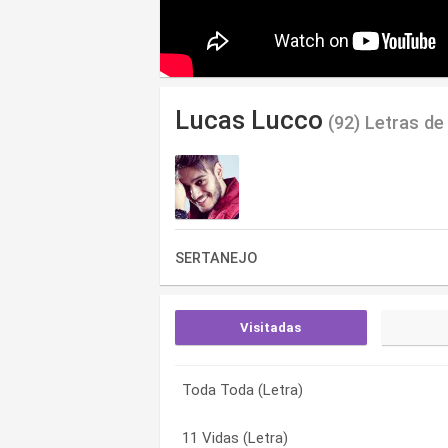
Lucas Lucco
(92) Letras de
SERTANEJO
Visitadas
Toda Toda (Letra)
Tic Tac (Letra)
100% Louco (Letra)
11 Vidas (Letra)
De Buenas (Letra)
11 Vidas (Letra)