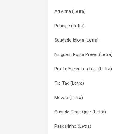
Adivinha (Letra)
Batom Vermelho (Letra)
180 180 360 (Letra)
Príncipe (Letra)
Tá Tranquilo, Tá Favorável (Letra)
50% (Letra)
Saudade Idiota (Letra)
Tá Tranquilo, Tá Favorável (Letra)
Adivinha (Letra)
Ninguém Podia Prever (Letra)
Jatinho Particular (Letra)
Ai Eu Vou (Letra)
Pra Te Fazer Lembrar (Letra)
Oxigênio de Mim (Letra)
Amor Bipolar (Letra)
Tic Tac (Letra)
Luxo (Letra)
Batom Vermelho (Letra)
Mozão (Letra)
Fica Suave (Letra)
Batom Vermelho (Letra)
Quando Deus Quer (Letra)
Explodiu Partiu (Letra)
Bebo Dobrado (Letra)
Passarinho (Letra)
Porteiro (Letra)
Beijar a Queima Roupa (Letra)