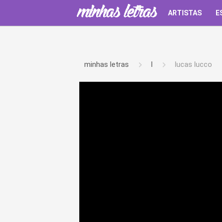
ARTISTAS
E
minhas letras
l
lucas lucco