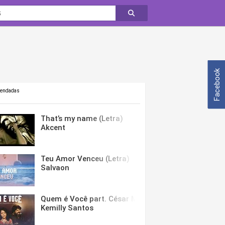
Facebook
mendadas
That’s my name (Letra)
Akcent
Teu Amor Venceu (Letra)
Salvaon
Quem é Você part. César Menotti & Fabiano (Letra)
Kemilly Santos