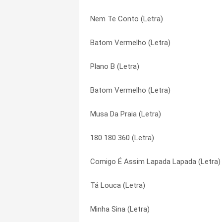
Nem Te Conto (Letra)
Príncipe (Letra)
Foi Daquele Jeito (Letra)
Batom Vermelho (Letra)
Princesinha (Letra)
Gago (Letra)
Plano B (Letra)
Previsões (Fim do Mundo) (Letra)
Hoje o Limite É o Céu (Letra)
Batom Vermelho (Letra)
Pegar de Jeito (Letra)
Homem é Tudo Igual (Letra)
Musa Da Praia (Letra)
Pegador (Letra)
Interrogações (Letra)
180 180 360 (Letra)
Passarinho (Letra)
Jatinho Particular (Letra)
Comigo É Assim Lapada Lapada (Letra)
Não Pode Parar (Letra)
Llanto Agradecido (Letra)
Tá Louca (Letra)
Mulher Não Trai (Letra)
Louca Louca (Letra)
Minha Sina (Letra)
Muié (Letra)
Luxo (Letra)