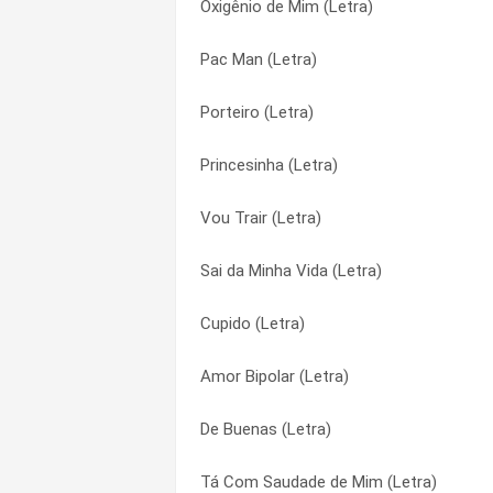
Oxigênio de Mim (Letra)
Calma Amor (Letra)
Nem Te Conto (Letra)
Pac Man (Letra)
180 180 360 (Letra)
Ninguém Podia Prever (Letra)
Porteiro (Letra)
100% Louco (Letra)
Oxigênio de Mim (Letra)
Princesinha (Letra)
Vai Vendo (Letra)
Pac Man (Letra)
Vou Trair (Letra)
Destino (Letra)
Passarinho (Letra)
Sai da Minha Vida (Letra)
Vontade Louca (Letra)
Pegador (Letra)
Cupido (Letra)
Toda Toda (Letra)
Pegar de Jeito (Letra)
Amor Bipolar (Letra)
Seu Tempo Acabou (Letra)
Pensando Em Você (Letra)
De Buenas (Letra)
Tá diferente (Letra)
Plano B (Letra)
Tá Com Saudade de Mim (Letra)
Rainha (Letra)
Porteiro (Letra)