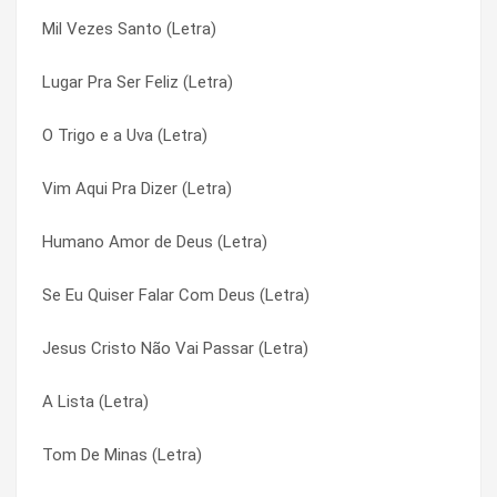
Mil Vezes Santo (Letra)
Deus No Esconderijo do Verso (Letra)
Gostava Tanto de Você (Letra)
Lugar Pra Ser Feliz (Letra)
Deus É Pai (Letra)
Graças Pai (Letra)
O Trigo e a Uva (Letra)
Deus É Capaz (Letra)
Graças Pai (Letra)
Vim Aqui Pra Dizer (Letra)
Deserto (Letra)
Guardião (Letra)
Humano Amor de Deus (Letra)
Derrama o Teu Amor Aqui (Letra)
Guardião (Letra)
Se Eu Quiser Falar Com Deus (Letra)
Cura Interior (Letra)
Hoje Livre Sou (Letra)
Jesus Cristo Não Vai Passar (Letra)
Cuidas de Mim (Letra)
Hoje Livre Sou (Letra)
A Lista (Letra)
Cores da Eucaristia (Letra)
Humana Voz De Deus (Letra)
Tom De Minas (Letra)
Coração Sagrado (Letra)
Humana Voz De Deus (Letra)