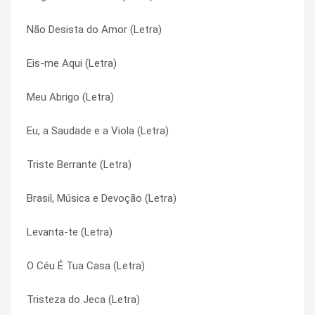
Não Desista do Amor (Letra)
Espera (Letra)
Folia (Letra)
Eis-me Aqui (Letra)
Então Caminharemos Juntos (Letra)
Folia (Letra)
Meu Abrigo (Letra)
Enredos do Meu Povo Simples (Letra)
Gerais Das Montanhas (Letra)
Eu, a Saudade e a Viola (Letra)
Em Tua Presença (Letra)
Gerais Das Montanhas (Letra)
Triste Berrante (Letra)
Eis-me Aqui (Letra)
Glória À Jesus Na Hóstia Santa (Letra)
Brasil, Música e Devoção (Letra)
Distância (Letra)
Glória À Jesus Na Hóstia Santa (Letra)
Levanta-te (Letra)
Disparada (Letra)
Glória À Jesus Na Hóstia Santa/ Queremos Deus (Letra)
O Céu É Tua Casa (Letra)
Diante Do Trono (Letra)
Glória À Jesus Na Hóstia Santa/ Queremos Deus (Letra)
Tristeza do Jeca (Letra)
Diante do Rei (Letra)
Gostava Tanto de Você (Letra)