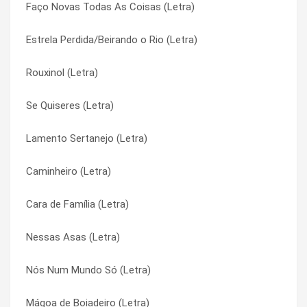
Faço Novas Todas As Coisas (Letra)
Eu Sou de Lá (Letra)
Filho de Davi (Letra)
Estrela Perdida/Beirando o Rio (Letra)
Eu Quero Ver (Letra)
Filho de Davi (Letra)
Rouxinol (Letra)
Eu Espero (Letra)
Filho do Céu (Letra)
Se Quiseres (Letra)
Eu, a Saudade e a Viola (Letra)
Filho do Céu (Letra)
Lamento Sertanejo (Letra)
Estrela Perdida/Beirando o Rio (Letra)
Flor de Ir Embora (Letra)
Caminheiro (Letra)
Estrada Real (Letra)
Flor de Ir Embora (Letra)
Cara de Família (Letra)
Estou Aqui (Letra)
Fluência (Letra)
Nessas Asas (Letra)
Estou À Porta e Peço Entrada (Letra)
Fluência (Letra)
Nós Num Mundo Só (Letra)
Estela Luminosa (Letra)
Fogão de Lenha (Letra)
Mágoa de Boiadeiro (Letra)
Espírito Santo Repousa (Letra)
Fogão de Lenha (Letra)