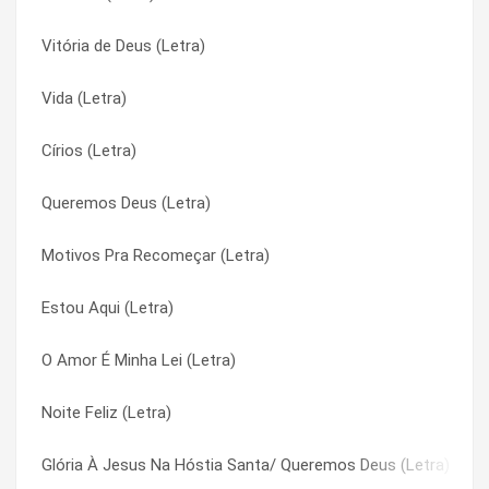
Vitória de Deus (Letra)
Nunca Pare de Lutar (Letra)
Coisas de Pai (Letra)
Vida (Letra)
Novo Tempo (Letra)
Coisas de Pai (Letra)
Círios (Letra)
Nossa Missão (Letra)
Como És Lindo (Letra)
Queremos Deus (Letra)
Nos Rumos da Berlinda (Letra)
Como És Lindo (Letra)
Motivos Pra Recomeçar (Letra)
Nos Olhos Da Criança (Letra)
Confissão de Um Traidor (Letra)
Estou Aqui (Letra)
Nós Num Mundo Só (Letra)
Confissão de Um Traidor (Letra)
O Amor É Minha Lei (Letra)
Noites Traiçoeiras (Letra)
Contrários (Letra)
Noite Feliz (Letra)
Noite Feliz (Letra)
Contrários (Letra)
Glória À Jesus Na Hóstia Santa/ Queremos Deus (Letra)
No Poder da Fé (Letra)
Coração Acorrentado (Letra)