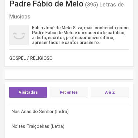
Padre Fábio de Melo
(395) Letras de
Musicas
Fábio José de Melo Silva, mais conhecido como
Padre Fábio de Melo é um sacerdote católico,
artista, escritor, professor universitário,
apresentador e cantor brasileiro.
GOSPEL / RELIGIOSO
Visitadas
Recentes
A à Z
Nas Asas do Senhor (Letra)
Amar Como Ele Nos Amou (Letra)
A Cor De Deus (Letra)
Noites Traiçoeiras (Letra)
Vou Cantar Teu Amor (Letra)
A Cor De Deus (Letra)