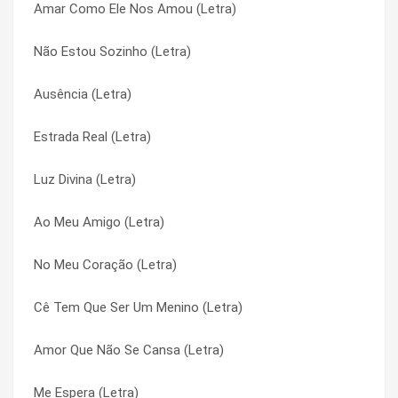
Amar Como Ele Nos Amou (Letra)
Aventurando (Letra)
Lindas Tardes (Letra)
Não Estou Sozinho (Letra)
Ausência (Letra)
Lindas Tardes (Letra)
Ausência (Letra)
As Estações da Vida (Letra)
Luar do Sertão (Letra)
Estrada Real (Letra)
Árvoreando (Letra)
Luar do Sertão (Letra)
Luz Divina (Letra)
Areias Do Meu Lugar (Letra)
Lugar Pra Ser Feliz (Letra)
Ao Meu Amigo (Letra)
Aquarela (Letra)
Lugar Pra Ser Feliz (Letra)
No Meu Coração (Letra)
Apenas Mais Uma de Amor (Letra)
Lugares (Letra)
Cê Tem Que Ser Um Menino (Letra)
Ao Que Vai Chegar (Letra)
Lugares (Letra)
Amor Que Não Se Cansa (Letra)
Ao Meu Amigo (Letra)
Luz Divina (Letra)
Me Espera (Letra)
Ao Coração (Letra)
Luz Divina (Letra)