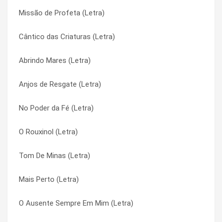
Missão de Profeta (Letra)
Oração da Manhã (Letra)
Casa de Irmãos (Letra)
Cântico das Criaturas (Letra)
Onde Está Teu Irmão? (Letra)
Casinha Branca (Letra)
Abrindo Mares (Letra)
Oh, Happy Day (Letra)
Casinha Branca (Letra)
Anjos de Resgate (Letra)
Oculto e Revelado (Letra)
Cê Tem Que Ser Um Menino (Letra)
No Poder da Fé (Letra)
O Vendedor de Sonhos (Letra)
Cê Tem Que Ser Um Menino (Letra)
O Rouxinol (Letra)
O Trigo e a Uva (Letra)
Cenários (Letra)
Tom De Minas (Letra)
O Tempo Não Espera Ninguém (Letra)
Cenários (Letra)
Mais Perto (Letra)
O Tempo Da Colheita (Letra)
Chegada (Letra)
O Ausente Sempre Em Mim (Letra)
O Rouxinol (Letra)
Chegada (Letra)