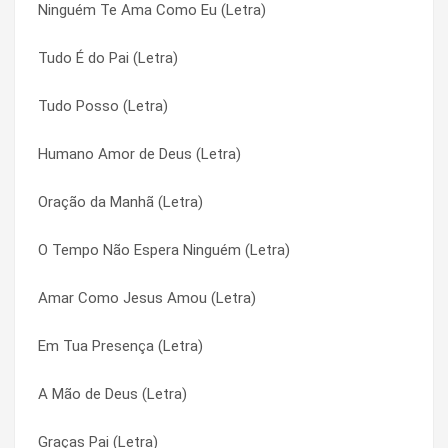
Ninguém Te Ama Como Eu (Letra)
Voltei Pra Perguntar (Letra)
A Esperança Entre Nós (Letra)
Tudo É do Pai (Letra)
Voltar (Letra)
A Esperança Entre Nós (Letra)
Tudo Posso (Letra)
Viver Pra Mim É Cristo (Letra)
A Liberdade (Letra)
Humano Amor de Deus (Letra)
Vitória de Deus (Letra)
A Liberdade (Letra)
Oração da Manhã (Letra)
Viola e Vinho Velho (Letra)
A Liberdade (Letra)
O Tempo Não Espera Ninguém (Letra)
Vim Aqui Pra Dizer (Letra)
A Lista (Letra)
Amar Como Jesus Amou (Letra)
Vide, Vida Marvada (Letra)
A Lista (Letra)
Em Tua Presença (Letra)
Vida (Letra)
A Mão de Deus (Letra)
A Mão de Deus (Letra)
Vale Viver (Letra)
A Mão de Deus (Letra)
Graças Pai (Letra)
Utopia (Letra)
A Poesia Me Leva (Letra)