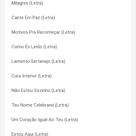
Milagres (Letra)
Lava-me (Letra)
Espera (Letra)
Cante Em Paz (Letra)
Lamento Sertanejo (Letra)
Espera (Letra)
Motivos Pra Recomeçar (Letra)
Lamento dos Imperfeitos (Letra)
Espírito Santo Repousa (Letra)
Como És Lindo (Letra)
Jesus, Meu Deus Humano (Letra)
Espírito Santo Repousa (Letra)
Lamento Sertanejo (Letra)
Jesus Cristo Não Vai Passar (Letra)
Estela Luminosa (Letra)
Cura Interior (Letra)
Já Me Acostumei (Letra)
Estela Luminosa (Letra)
Não Estou Sozinho (Letra)
Incendeia Minha Alma (Letra)
Estou À Porta e Peço Entrada (Letra)
Teu Nome Celebrarei (Letra)
Imagem e Semelhança (Letra)
Estou À Porta e Peço Entrada (Letra)
Um Coração Igual Ao Teu (Letra)
Iluminar (Letra)
Estou Aqui (Letra)
Estou Aqui (Letra)
Humano Demais (Letra)
Estou Aqui (Letra)