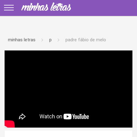
minhas letras
p
padre fábio de melo