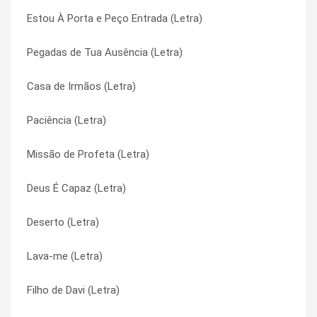
Estou À Porta e Peço Entrada (Letra)
Ruah, Um Sopro de Vida (Letra)
Ausência (Letra)
Pegadas de Tua Ausência (Letra)
Rouxinol (Letra)
Aventurando (Letra)
Casa de Irmãos (Letra)
Romaria (Letra)
Aventurando (Letra)
Paciência (Letra)
River Phoenix (Carta a Um Jovem Ator) (Letra)
Batiza-me Senhor (Letra)
Missão de Profeta (Letra)
Resposta (Letra)
Batiza-me Senhor (Letra)
Deus É Capaz (Letra)
Reggae De Louvor (Letra)
Beleza Imperfeita (Letra)
Deserto (Letra)
Recado (Letra)
Beleza Imperfeita (Letra)
Lava-me (Letra)
Razões (Letra)
Brasil, Música e Devoção (Letra)
Filho de Davi (Letra)
Queremos Deus (Letra)
Brasil, Música e Devoção (Letra)