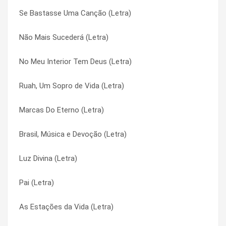
Se Bastasse Uma Canção (Letra)
Folia (Letra)
Eu Sou de Lá (Letra)
Não Mais Sucederá (Letra)
Fogão de Lenha (Letra)
Eu Vou Esperar (Letra)
No Meu Interior Tem Deus (Letra)
Fluência (Letra)
Eu Vou Esperar (Letra)
Ruah, Um Sopro de Vida (Letra)
Flor de Ir Embora (Letra)
Eu, a Saudade e a Viola (Letra)
Marcas Do Eterno (Letra)
Filho do Céu (Letra)
Eu, a Saudade e a Viola (Letra)
Brasil, Música e Devoção (Letra)
Filho de Davi (Letra)
Faço Novas Todas As Coisas (Letra)
Luz Divina (Letra)
Filho Adotivo (Letra)
Faço Novas Todas As Coisas (Letra)
Pai (Letra)
Faço Novas Todas As Coisas (Letra)
Filho Adotivo (Letra)
As Estações da Vida (Letra)
Eu Vou Esperar (Letra)
Filho Adotivo (Letra)