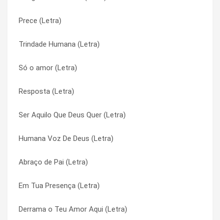
Prece (Letra)
Chuva de Graça (Letra)
Já Me Acostumei (Letra)
Trindade Humana (Letra)
Chegada (Letra)
Já Me Acostumei (Letra)
Só o amor (Letra)
Cenários (Letra)
Jesus Cristo Não Vai Passar (Letra)
Resposta (Letra)
Cê Tem Que Ser Um Menino (Letra)
Jesus Cristo Não Vai Passar (Letra)
Ser Aquilo Que Deus Quer (Letra)
Casinha Branca (Letra)
Jesus, Meu Deus Humano (Letra)
Humana Voz De Deus (Letra)
Casa de Irmãos (Letra)
Jesus, Meu Deus Humano (Letra)
Abraço de Pai (Letra)
Cara de Família (Letra)
Lamento dos Imperfeitos (Letra)
Em Tua Presença (Letra)
Cântico das Criaturas (Letra)
Lamento dos Imperfeitos (Letra)
Derrama o Teu Amor Aqui (Letra)
Cante Em Paz (Letra)
Lamento Sertanejo (Letra)