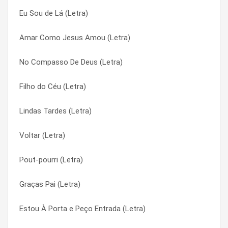
Eu Sou de Lá (Letra)
A Poesia Me Leva (Letra)
Maria e o Anjo (Letra)
Amar Como Jesus Amou (Letra)
A Mão de Deus (Letra)
Me Espera (Letra)
No Compasso De Deus (Letra)
A Lista (Letra)
Me Espera (Letra)
Filho do Céu (Letra)
A Liberdade (Letra)
Meu Abrigo (Letra)
Lindas Tardes (Letra)
A Esperança Entre Nós (Letra)
Meu Abrigo (Letra)
Voltar (Letra)
A Cor De Deus (Letra)
Meu Coração Na Cruz (Letra)
Pout-pourri (Letra)
Não Foi Tua Culpa (Letra)
Meu Coração Na Cruz (Letra)
Graças Pai (Letra)
Ninguém Te Ama Como Eu (Letra)
Meu Deus Quis Assim (Letra)
Estou À Porta e Peço Entrada (Letra)
Nessas Asas (Letra)
Meu Deus Quis Assim (Letra)