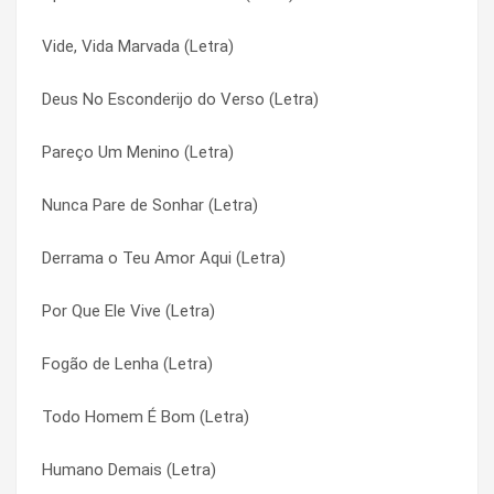
Vide, Vida Marvada (Letra)
Seja Bem Vindo (Letra)
Aquarela (Letra)
Deus No Esconderijo do Verso (Letra)
Se Quiseres (Letra)
Aquarela (Letra)
Pareço Um Menino (Letra)
Se Me Permites (Letra)
Areias Do Meu Lugar (Letra)
Nunca Pare de Sonhar (Letra)
Se Eu Quiser Falar Com Deus (Letra)
Areias Do Meu Lugar (Letra)
Derrama o Teu Amor Aqui (Letra)
Se Bastasse Uma Canção (Letra)
Árvoreando (Letra)
Por Que Ele Vive (Letra)
Saudades do Céu (Letra)
Árvoreando (Letra)
Fogão de Lenha (Letra)
Saudade de Mãe (Letra)
As Estações da Vida (Letra)
Todo Homem É Bom (Letra)
Sangrando (Letra)
As Estações da Vida (Letra)
Humano Demais (Letra)
Sabia (Letra)
Ausência (Letra)