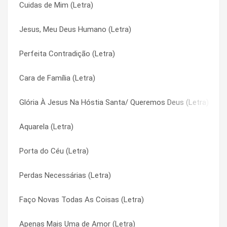
Cuidas de Mim (Letra)
Solidão Acompanhada (Letra)
Anjos de Resgate (Letra)
Jesus, Meu Deus Humano (Letra)
Solar (Letra)
Anjos de Resgate (Letra)
Perfeita Contradição (Letra)
Sobre Ganhar e Perder (Letra)
Ao Coração (Letra)
Cara de Família (Letra)
Só sei amar você (Letra)
Ao Coração (Letra)
Glória À Jesus Na Hóstia Santa/ Queremos Deus (Letra)
Só o amor (Letra)
Ao Meu Amigo (Letra)
Aquarela (Letra)
Sim À Vida (Letra)
Ao Meu Amigo (Letra)
Porta do Céu (Letra)
Simplesmente José (Letra)
Ao Que Vai Chegar (Letra)
Perdas Necessárias (Letra)
Seu Amor É Demais (Letra)
Ao Que Vai Chegar (Letra)
Faço Novas Todas As Coisas (Letra)
Sertaneja (Letra)
Apenas Mais Uma de Amor (Letra)
Apenas Mais Uma de Amor (Letra)
Ser Aquilo Que Deus Quer (Letra)
Apenas Mais Uma de Amor (Letra)