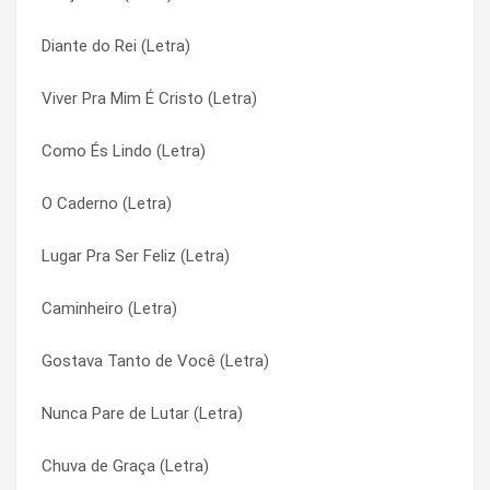
Diante do Rei (Letra)
Um Coração Igual Ao Teu (Letra)
A Poesia Me Leva (Letra)
Viver Pra Mim É Cristo (Letra)
Tudo Posso (Letra)
Abraço de Pai (Letra)
Como És Lindo (Letra)
Tudo É do Pai (Letra)
Abraço de Pai (Letra)
O Caderno (Letra)
Tristeza do Jeca (Letra)
Abraço Eterno (Letra)
Lugar Pra Ser Feliz (Letra)
Triste Berrante (Letra)
Abraço Eterno (Letra)
Caminheiro (Letra)
Trindade Humana (Letra)
Abrindo Mares (Letra)
Gostava Tanto de Você (Letra)
Tom De Minas (Letra)
Abrindo Mares (Letra)
Nunca Pare de Lutar (Letra)
Tom De Minas (Letra)
Acorda (Letra)
Chuva de Graça (Letra)
Tom de Calma (Letra)
Acorda (Letra)