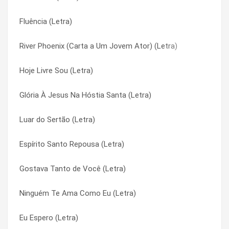
Fluência (Letra)
Mil Vezes Santo (Letra)
Deus No Esconderijo do Verso (Letra)
River Phoenix (Carta a Um Jovem Ator) (Letra)
Meu Deus Quis Assim (Letra)
Deus No Esconderijo do Verso (Letra)
Hoje Livre Sou (Letra)
Meu Coração Na Cruz (Letra)
Diante do Rei (Letra)
Glória À Jesus Na Hóstia Santa (Letra)
Meu Abrigo (Letra)
Diante do Rei (Letra)
Luar do Sertão (Letra)
Me Espera (Letra)
Diante Do Trono (Letra)
Espírito Santo Repousa (Letra)
Maria e o Anjo (Letra)
Diante Do Trono (Letra)
Gostava Tanto de Você (Letra)
Marcas na Alma (Letra)
Disparada (Letra)
Ninguém Te Ama Como Eu (Letra)
Marcas Do Eterno (Letra)
Disparada (Letra)
Eu Espero (Letra)
Mais Perto (Letra)
Distância (Letra)