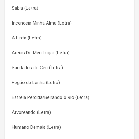
Sabia (Letra)
Marcas na Alma (Letra)
Não Desista do Amor (Letra)
Incendeia Minha Alma (Letra)
Marcas Do Eterno (Letra)
Não É Tarde (Letra)
A Lista (Letra)
Mais Perto (Letra)
Não É Tarde (Letra)
Areias Do Meu Lugar (Letra)
Mágoa de Boiadeiro (Letra)
Não Estou Sozinho (Letra)
Saudades do Céu (Letra)
Luz Divina (Letra)
Não Estou Sozinho (Letra)
Fogão de Lenha (Letra)
Lugares (Letra)
Não Foi Tua Culpa (Letra)
Estrela Perdida/Beirando o Rio (Letra)
Lugar Pra Ser Feliz (Letra)
Não Foi Tua Culpa (Letra)
Árvoreando (Letra)
Luar do Sertão (Letra)
Não Mais Sucederá (Letra)
Humano Demais (Letra)
Lindas Tardes (Letra)
Não Mais Sucederá (Letra)