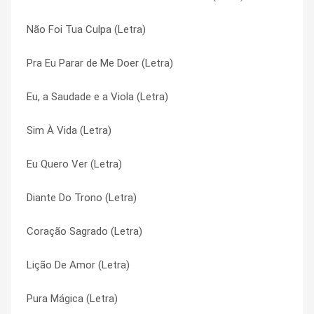
Não Foi Tua Culpa (Letra)
Missão de Profeta (Letra)
Na Mira (Letra)
Pra Eu Parar de Me Doer (Letra)
Milagres (Letra)
Na Mira (Letra)
Eu, a Saudade e a Viola (Letra)
Milagre De Amor (Letra)
Na Rota Do Céu (Letra)
Sim À Vida (Letra)
Mil Vezes Santo (Letra)
Na Rota Do Céu (Letra)
Eu Quero Ver (Letra)
Meu Deus Quis Assim (Letra)
Na Rota do Eterno (Letra)
Diante Do Trono (Letra)
Meu Coração Na Cruz (Letra)
Na Rota do Eterno (Letra)
Coração Sagrado (Letra)
Meu Abrigo (Letra)
Nada Poderá (Letra)
Lição De Amor (Letra)
Me Espera (Letra)
Nada Poderá (Letra)
Pura Mágica (Letra)
Maria e o Anjo (Letra)
Não Desista do Amor (Letra)