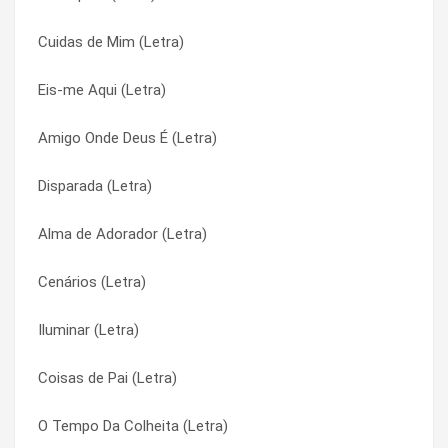
Cuidas de Mim (Letra)
Anjos de Resgate (Letra)
Mágoa de Boiadeiro (Letra)
Eis-me Aqui (Letra)
Amor Que Não Se Cansa (Letra)
Mágoa de Boiadeiro (Letra)
Amigo Onde Deus É (Letra)
Amigo Onde Deus É (Letra)
Mais Perto (Letra)
Disparada (Letra)
Amar Como Jesus Amou (Letra)
Mais Perto (Letra)
Alma de Adorador (Letra)
Alma de Adorador (Letra)
Marcas Do Eterno (Letra)
Cenários (Letra)
Acorda (Letra)
Marcas Do Eterno (Letra)
Iluminar (Letra)
Abrindo Mares (Letra)
Marcas na Alma (Letra)
Coisas de Pai (Letra)
Abraço Eterno (Letra)
Marcas na Alma (Letra)
O Tempo Da Colheita (Letra)
Abraço de Pai (Letra)
Maria e o Anjo (Letra)