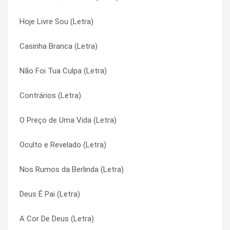
Hoje Livre Sou (Letra)
Perdas Necessárias (Letra)
Cantarei, Cantará (Letra)
Casinha Branca (Letra)
Pegadas de Tua Ausência (Letra)
Cantarei, Cantará (Letra)
Não Foi Tua Culpa (Letra)
Pedro (Letra)
Cante Em Paz (Letra)
Contrários (Letra)
Peão (Letra)
Cante Em Paz (Letra)
O Preço de Uma Vida (Letra)
Pareço Um Menino (Letra)
Cântico das Criaturas (Letra)
Oculto e Revelado (Letra)
Pai Nosso (Letra)
Cântico das Criaturas (Letra)
Nos Rumos da Berlinda (Letra)
Pai (Letra)
Cara de Família (Letra)
Deus É Pai (Letra)
Paciência (Letra)
Cara de Família (Letra)
A Cor De Deus (Letra)
Origens (Letra)
Casa de Irmãos (Letra)