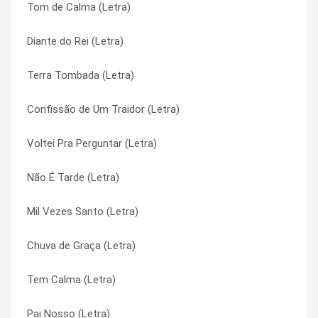
Tom de Calma (Letra)
Não É Tarde (Letra)
Cura Interior (Letra)
Diante do Rei (Letra)
Não Desista do Amor (Letra)
Cura Interior (Letra)
Terra Tombada (Letra)
Nada Poderá (Letra)
Derrama o Teu Amor Aqui (Letra)
Confissão de Um Traidor (Letra)
Na Rota do Eterno (Letra)
Derrama o Teu Amor Aqui (Letra)
Voltei Pra Perguntar (Letra)
Na Rota Do Céu (Letra)
Deserto (Letra)
Não É Tarde (Letra)
Na Mira (Letra)
Deserto (Letra)
Mil Vezes Santo (Letra)
Motivos Pra Recomeçar (Letra)
Deus É Capaz (Letra)
Chuva de Graça (Letra)
Missão de Profeta (Letra)
Deus É Capaz (Letra)
Tem Calma (Letra)
Milagres (Letra)
Deus É Pai (Letra)
Pai Nosso (Letra)
Milagre De Amor (Letra)
Deus É Pai (Letra)