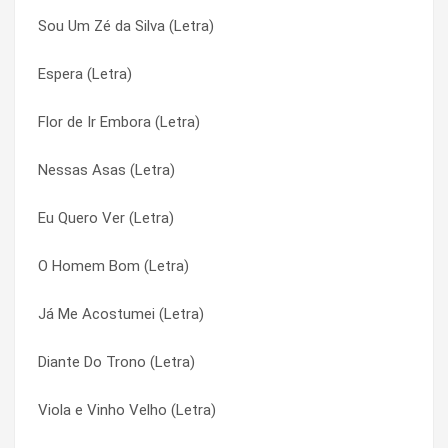
Sou Um Zé da Silva (Letra)
Mágoa de Boiadeiro (Letra)
Distância (Letra)
Espera (Letra)
Luz Divina (Letra)
Eis-me Aqui (Letra)
Flor de Ir Embora (Letra)
Lugares (Letra)
Eis-me Aqui (Letra)
Nessas Asas (Letra)
Lugar Pra Ser Feliz (Letra)
Em Tua Presença (Letra)
Eu Quero Ver (Letra)
Luar do Sertão (Letra)
Em Tua Presença (Letra)
O Homem Bom (Letra)
Lindas Tardes (Letra)
Enredos do Meu Povo Simples (Letra)
Já Me Acostumei (Letra)
Lição De Amor (Letra)
Enredos do Meu Povo Simples (Letra)
Diante Do Trono (Letra)
Liberdade É Tudo (Letra)
Então Caminharemos Juntos (Letra)
Viola e Vinho Velho (Letra)
Levanta-te (Letra)
Então Caminharemos Juntos (Letra)