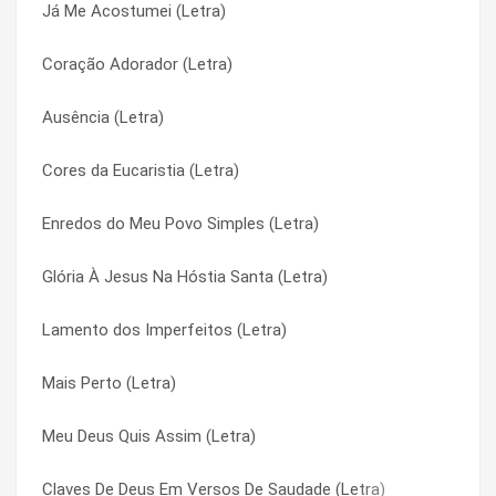
Já Me Acostumei (Letra)
Não Mais Sucederá (Letra)
Mil Vezes Santo (Letra)
Coração Adorador (Letra)
Não Foi Tua Culpa (Letra)
Mil Vezes Santo (Letra)
Ausência (Letra)
Não Estou Sozinho (Letra)
Milagre De Amor (Letra)
Cores da Eucaristia (Letra)
Não É Tarde (Letra)
Milagre De Amor (Letra)
Enredos do Meu Povo Simples (Letra)
Não Desista do Amor (Letra)
Milagres (Letra)
Glória À Jesus Na Hóstia Santa (Letra)
Nada Poderá (Letra)
Milagres (Letra)
Lamento dos Imperfeitos (Letra)
Na Rota do Eterno (Letra)
Missão de Profeta (Letra)
Mais Perto (Letra)
Na Rota Do Céu (Letra)
Missão de Profeta (Letra)
Meu Deus Quis Assim (Letra)
Na Mira (Letra)
Motivos Pra Recomeçar (Letra)
Claves De Deus Em Versos De Saudade (Letra)
Motivos Pra Recomeçar (Letra)
Motivos Pra Recomeçar (Letra)