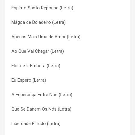
Espírito Santo Repousa (Letra)
Cantarei, Cantará (Letra)
Lamento Sertanejo (Letra)
Mágoa de Boiadeiro (Letra)
Canção Nova Sempre Santa (Letra)
Lava-me (Letra)
Apenas Mais Uma de Amor (Letra)
Canção Dos Imperfeitos (Letra)
Lava-me (Letra)
Ao Que Vai Chegar (Letra)
Canção da Exaltação (Letra)
Levanta-te (Letra)
Flor de Ir Embora (Letra)
Caminheiro (Letra)
Levanta-te (Letra)
Eu Espero (Letra)
Calix Bento (Letra)
Liberdade É Tudo (Letra)
A Esperança Entre Nós (Letra)
Brasil, Música e Devoção (Letra)
Liberdade É Tudo (Letra)
Que Se Danem Os Nós (Letra)
Beleza Imperfeita (Letra)
Lição De Amor (Letra)
Liberdade É Tudo (Letra)
Batiza-me Senhor (Letra)
Lição De Amor (Letra)