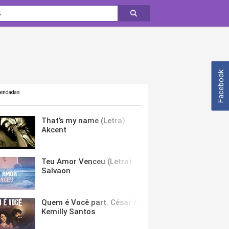
Facebook
mendadas
That’s my name (Letra)
Akcent
Teu Amor Venceu (Letra)
Salvaon
Quem é Você part. César Menotti & Fabiano (Letra)
Kemilly Santos