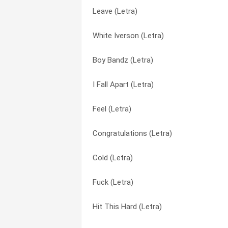
Leave (Letra)
Feeling Whitney (Letra)
I Fall Apart (Letra)
White Iverson (Letra)
Cold (Letra)
Leave (Letra)
Boy Bandz (Letra)
Boy Bandz (Letra)
Rockstar (Letra)
I Fall Apart (Letra)
Big Lie (Letra)
Rockstar (Tradução)
Feel (Letra)
Rockstar (Letra)
Tear$ (Letra)
Congratulations (Letra)
Go Flex (Letra)
Too Young (Letra)
Cold (Letra)
Congratulations (Letra)
White Iverson (Letra)
Fuck (Letra)
White Iverson (Letra)
White Iverson (Letra)
Hit This Hard (Letra)
Congratulations (Letra)
White Iverson (Tradução)