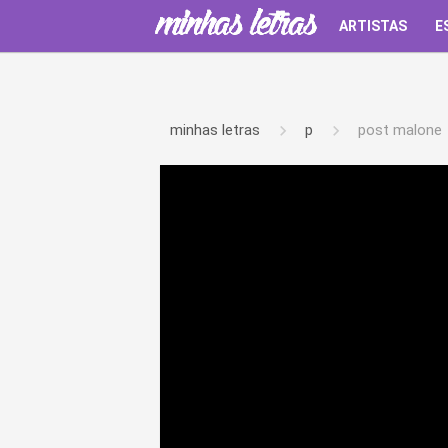
ARTISTAS
E
minhas letras
p
post malone