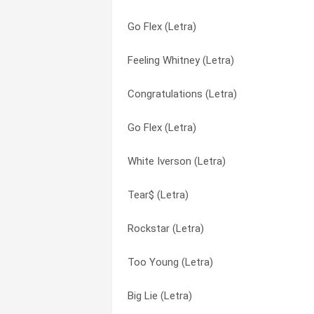
Go Flex (Letra)
Feel (Letra)
Cold (Letra)
Feeling Whitney (Letra)
White Iverson (Letra)
Congratulations (Letra)
Congratulations (Letra)
Too Young (Letra)
Congratulations (Letra)
Go Flex (Letra)
Tear$ (Letra)
Feel (Letra)
White Iverson (Letra)
Leave (Letra)
Feeling Whitney (Letra)
Tear$ (Letra)
I Fall Apart (Letra)
Fuck (Letra)
Rockstar (Letra)
Hit This Hard (Letra)
Go Flex (Letra)
Too Young (Letra)
Go Flex (Letra)
Go Flex (Letra)
Big Lie (Letra)
Fuck (Letra)
Hit This Hard (Letra)