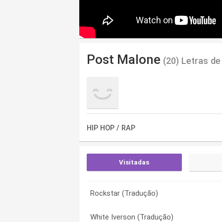
Post Malone
(20) Letras de
HIP HOP / RAP
Visitadas
Rockstar (Tradução)
Rockstar (Tradução)
Big Lie (Letra)
White Iverson (Tradução)
White Iverson (Tradução)
Boy Bandz (Letra)