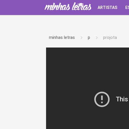
ARTISTAS
E
minhas letras
p
projota