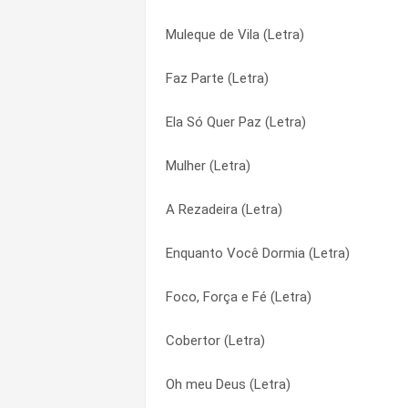
Muleque de Vila (Letra)
Pra Não Dizer Que Não Falei do Ódio (Le
Cobertor (Letra)
Faz Parte (Letra)
Muleque de Vila (Letra)
Ela Só Quer Paz (Letra)
Ela Só Quer Paz (Letra)
Oh meu Deus (Letra)
Elas Gostam Assim (Letra)
Mulher (Letra)
Faz Parte (Letra)
Enquanto Você Dormia (Letra)
A Rezadeira (Letra)
O Portão Do Céu (Letra)
Faz Parte (Letra)
Enquanto Você Dormia (Letra)
Ela Só Quer Paz (Letra)
Foco, Força e Fé (Letra)
Foco, Força e Fé (Letra)
Cobertor (Letra)
Foi Bom Demais (Letra)
Cobertor (Letra)
Carta Aos Meus (Letra)
Hey Irmão (Letra)
Oh meu Deus (Letra)
Vozes Na Sala de Estar (Letra)
Linda (Letra)