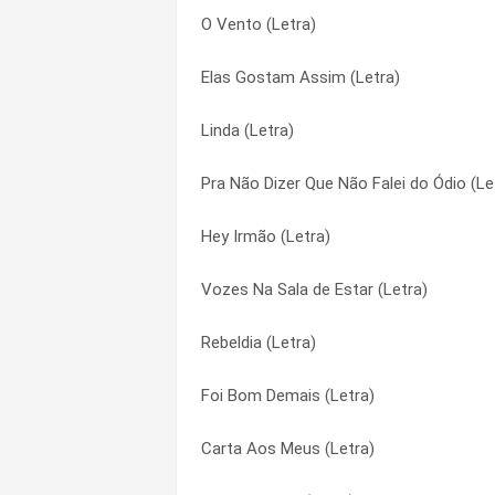
O Vento (Letra)
Mulher (Letra)
Muleque de Vila (Letra)
Elas Gostam Assim (Letra)
Tanto Faz (Letra)
Mulher (Letra)
Linda (Letra)
A Rezadeira (Letra)
O Astronauta (Letra)
Pra Não Dizer Que Não Falei do Ódio (Le
Um Dia a Mais (Letra)
O Homem Que Não Tinha Nada (Letra)
Hey Irmão (Letra)
O Astronauta (Letra)
O Portão Do Céu (Letra)
Vozes Na Sala de Estar (Letra)
Tranquila (Letra)
O Vento (Letra)
Rebeldia (Letra)
Hey Irmão (Letra)
Oh meu Deus (Letra)
Foi Bom Demais (Letra)
Elas Gostam Assim (Letra)
Pra Não Dizer Que Não Falei do Ódio (Le
Carta Aos Meus (Letra)
Foi Bom Demais (Letra)
Rebeldia (Letra)