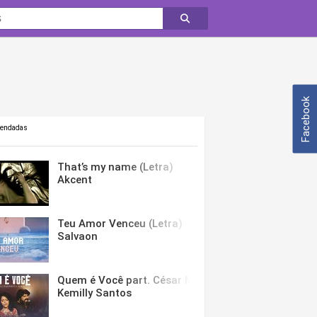
Facebook
mendadas
That’s my name (Letra)
Akcent
Teu Amor Venceu (Letra)
Salvaon
Quem é Você part. César Menotti & Fabiano (Letra)
Kemilly Santos