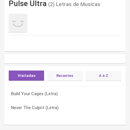
Pulse Ultra
(2) Letras de Musicas
Visitadas
Recentes
A à Z
Build Your Cages (Letra)
Never The Culprit (Letra)
Build Your Cages (Letra)
Never The Culprit (Letra)
Build Your Cages (Letra)
Never The Culprit (Letra)