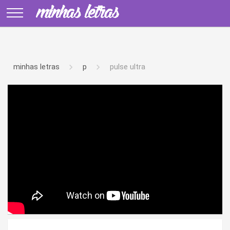
minhas letras
p
pulse ultra