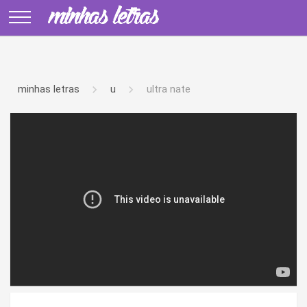
minhas letras
u
ultra nate