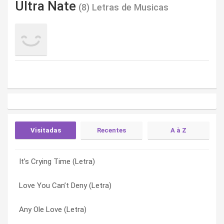
Ultra Nate
(8) Letras de Musicas
Visitadas
Recentes
A à Z
It’s Crying Time (Letra)
Situation: Critical (Letra)
Any Ole Love (Letra)
Love You Can’t Deny (Letra)
Found a Cure (Letra)
Divine Love (Letra)
Any Ole Love (Letra)
Any Ole Love (Letra)
Found a Cure (Letra)