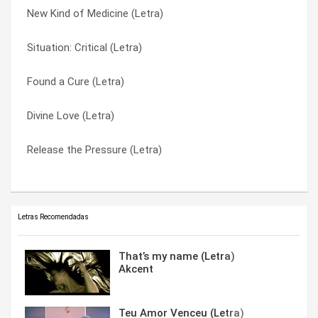
New Kind of Medicine (Letra)
New Kind of Medicine (Letra)
It’s Crying Time (Letra)
Situation: Critical (Letra)
It’s Crying Time (Letra)
Love You Can’t Deny (Letra)
Found a Cure (Letra)
Divine Love (Letra)
New Kind of Medicine (Letra)
Divine Love (Letra)
Love You Can’t Deny (Letra)
Release the Pressure (Letra)
Release the Pressure (Letra)
Release the Pressure (Letra)
Situation: Critical (Letra)
Letras Recomendadas
That’s my name (Letra)
Akcent
Teu Amor Venceu (Letra)