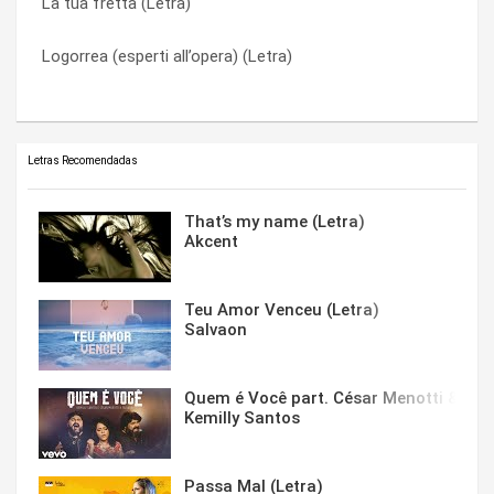
La tua fretta (Letra)
Onan (Letra)
Zoe (Letra)
Logorrea (esperti all’opera) (Letra)
Miami safari (Letra)
Zoe (Letra)
Letras Recomendadas
That’s my name (Letra)
Akcent
Teu Amor Venceu (Letra)
Salvaon
Quem é Você part. César Menotti & Fabi
Kemilly Santos
Passa Mal (Letra)