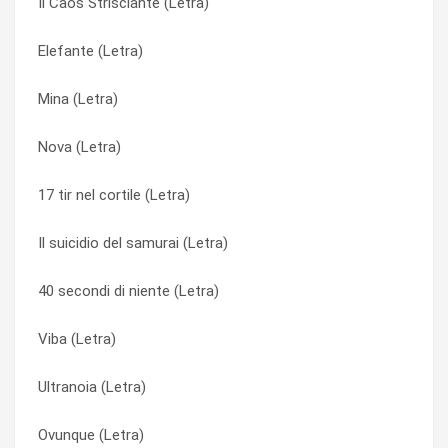
Il Caos Strisciante (Letra)
17 Tir Nel Cortile (Letra)
Ovunque (Letra)
Elefante (Letra)
Nel mio letto (Letra)
Ovunque (Letra)
Mina (Letra)
Logorrea (esperti all’opera) (Letra)
Passi da Gigante (Letra)
Nova (Letra)
1000 anni con Elide (Letra)
Per Sbaglio (Letra)
17 tir nel cortile (Letra)
Mina (Letra)
Phantastica (Letra)
Il suicidio del samurai (Letra)
Centrifuga (Letra)
Piuma (Letra)
40 secondi di niente (Letra)
Balanite (Letra)
Pixel (Letra)
Viba (Letra)
Meduse e tappeti (Letra)
Pixel (Letra)
Ultranoia (Letra)
Phantastica (Letra)
Reverberation (Letra)
Ovunque (Letra)
Ovunque (Letra)
Rossella Roll Over (Letra)