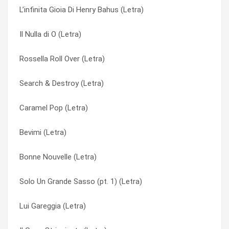
L’infinita Gioia Di Henry Bahus (Letra)
Buona Risposta (Letra)
Nel mio letto (Letra)
Il Nulla di O (Letra)
Bonne Nouvelle (Letra)
Nella Schiuma (Letra)
Rossella Roll Over (Letra)
Blue (Letra)
Nera visione (Letra)
Search & Destroy (Letra)
Blu Ninive (Letra)
Non Prendere Lacme, Eugenio (Letra)
Caramel Pop (Letra)
Bevimi (Letra)
Nova (Letra)
Bevimi (Letra)
Bambina In Nero (Letra)
Nuova Luce (Letra)
Bonne Nouvelle (Letra)
Angie (Letra)
Omnia 2241 (Letra)
Solo Un Grande Sasso (pt. 1) (Letra)
Across The Universe (Letra)
Onan (Letra)
Lui Gareggia (Letra)
A Perfect Day (Letra)
Ormogenia (Letra)