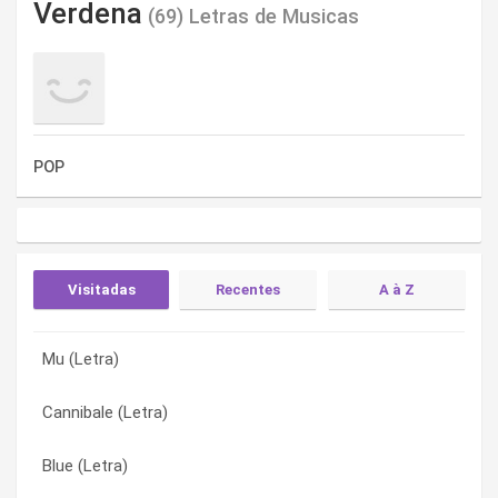
Verdena
(69) Letras de Musicas
POP
Visitadas
Recentes
A à Z
Mu (Letra)
Zoe (Letra)
1000 anni con Elide (Letra)
Cannibale (Letra)
Viba (Letra)
17 tir nel cortile (Letra)
Blue (Letra)
Vera (Letra)
17 Tir Nel Cortile (Letra)