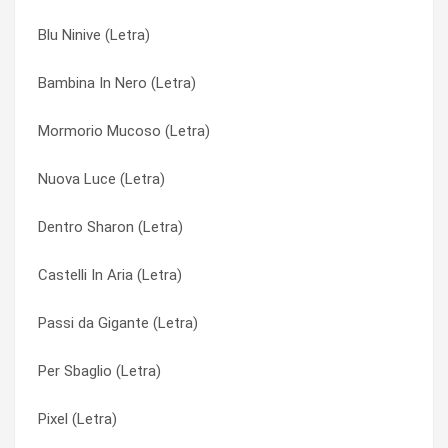
Blu Ninive (Letra)
Don Calisto (Letra)
Lui Gareggia (Letra)
Bambina In Nero (Letra)
Dentro Sharon (Letra)
Meduse e tappeti (Letra)
Mormorio Mucoso (Letra)
Corteccia (Nell’up-Nea) (Letra)
Miami safari (Letra)
Nuova Luce (Letra)
Colle Imane (Letra)
Miglioramento (Letra)
Dentro Sharon (Letra)
Castelli In Aria (Letra)
Mina (Letra)
Castelli In Aria (Letra)
Caramel Pop (Letra)
Morbida (Letra)
Passi da Gigante (Letra)
Canzone Ostinata (Letra)
Mormorio Mucoso (Letra)
Per Sbaglio (Letra)
Canos (Letra)
Mu (Letra)
Pixel (Letra)
Cannibale (Letra)
Muori Delay (Letra)