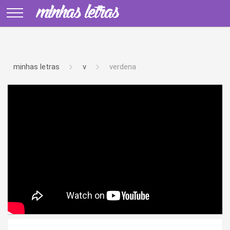
minhas letras
v
verdena