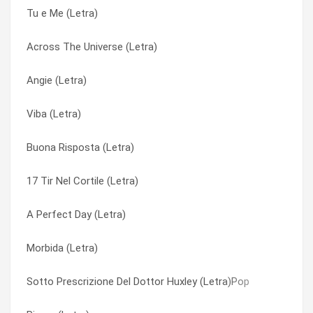
Tu e Me (Letra)
Valvonauta (Letra)
40 secondi di niente (Letra)
Across The Universe (Letra)
Un blu sincere (Letra)
A Perfect Day (Letra)
Angie (Letra)
Ultranoia (Letra)
Across The Universe (Letra)
Viba (Letra)
Tv Eye (Letra)
Angie (Letra)
Buona Risposta (Letra)
Tu e Me (Letra)
Balanite (Letra)
17 Tir Nel Cortile (Letra)
Sunshine Of Your Love (Letra)
Bambina in nero (Letra)
A Perfect Day (Letra)
Sul Ciglio (Letra)
Bambina In Nero (Letra)
Morbida (Letra)
Sotto Prescrizione Del Dottor Huxley (Letra)Pop
Bevimi (Letra)
Sotto Prescrizione Del Dottor Huxley (Letra)Pop
Sorriso In Spiaggia (Part 2) (Letra)
Blu Ninive (Letra)