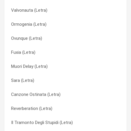
Valvonauta (Letra)
Ovunque (Letra)
Colle Imane (Letra)
Ormogenia (Letra)
Ormogenia (Letra)
Corteccia (Nell’up-Nea) (Letra)
Ovunque (Letra)
Omnia 2241 (Letra)
Dentro Sharon (Letra)
Fuxia (Letra)
Nuova Luce (Letra)
Dentro Sharon (Letra)
Muori Delay (Letra)
Non Prendere Lacme, Eugenio (Letra)
Don Calisto (Letra)
Sara (Letra)
Nera visione (Letra)
È Solo Lunedì (Letra)
Canzone Ostinata (Letra)
Nella Schiuma (Letra)
Elefante (Letra)
Reverberation (Letra)
Muori Delay (Letra)
Eyeliner (Letra)
Il Tramonto Degli Stupidi (Letra)
Mu (Letra)
Eyeliner (Letra)