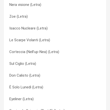
Nera visione (Letra)
Mormorio Mucoso (Letra)
Far fisa (Letra)
Zoe (Letra)
Morbida (Letra)
Fiato Adolescenziale (Letra)
Isacco Nucleare (Letra)
Miglioramento (Letra)
Fluido (Letra)
Le Scarpe Volanti (Letra)
Lui Gareggia (Letra)
Fuoco amico (Pela I miei tratti) (Letra)
Corteccia (Nell’up-Nea) (Letra)
Le Tue Ossa Nell’altitudine (Letra)
Fuxia (Letra)
Sul Ciglio (Letra)
Le Scarpe Volanti (Letra)
Glamodrama (Letra)
Don Calisto (Letra)
Lady Hollywood (Letra)
Il Caos Strisciante (Letra)
È Solo Lunedì (Letra)
L’infinita Gioia Di Henry Bahus (Letra)
Il Gulliver (Letra)
Eyeliner (Letra)
Isacco Nucleare (Letra)
Il Nulla di O (Letra)