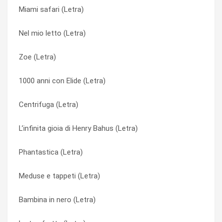
Miami safari (Letra)
Viba (Letra)
Tv Eye (Letra)
Nel mio letto (Letra)
Il suicidio del samurai (Letra)
Ultranoia (Letra)
Zoe (Letra)
Ultranoia (Letra)
Ultranoia (Letra)
1000 anni con Elide (Letra)
La tua fretta (Letra)
Un blu sincere (Letra)
Centrifuga (Letra)
Zoe (Letra)
Valvonauta (Letra)
L’infinita gioia di Henry Bahus (Letra)
Nova (Letra)
Valvonauta (Letra)
Phantastica (Letra)
Bambina in nero (Letra)
Vera (Letra)
Meduse e tappeti (Letra)
Cara prudenza (Letra)
Viba (Letra)
Bambina in nero (Letra)
Eyeliner (Letra)
Viba (Letra)