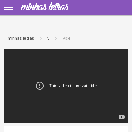
minhas letras
v
vice