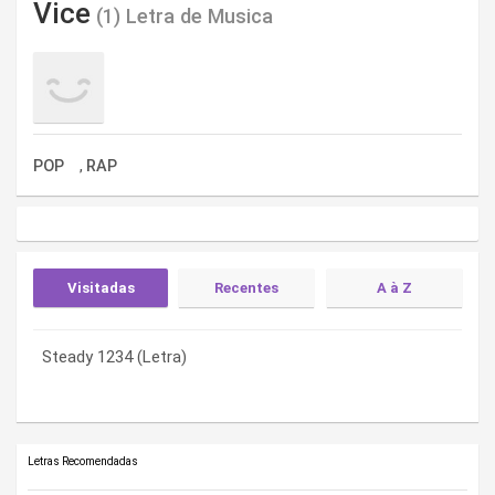
Vice
(1) Letra de Musica
POP
RAP
,
Visitadas
Recentes
A à Z
Steady 1234 (Letra)
Steady 1234 (Letra)
Steady 1234 (Letra)
Letras Recomendadas