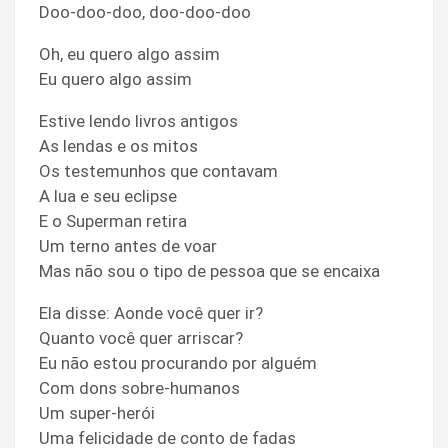
Doo-doo-doo, doo-doo-doo
Oh, eu quero algo assim
Eu quero algo assim
Estive lendo livros antigos
As lendas e os mitos
Os testemunhos que contavam
A lua e seu eclipse
E o Superman retira
Um terno antes de voar
Mas não sou o tipo de pessoa que se encaixa
Ela disse: Aonde você quer ir?
Quanto você quer arriscar?
Eu não estou procurando por alguém
Com dons sobre-humanos
Um super-herói
Uma felicidade de conto de fadas