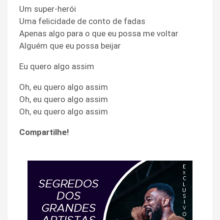
Um super-herói
Uma felicidade de conto de fadas
Apenas algo para o que eu possa me voltar
Alguém que eu possa beijar
Eu quero algo assim
Oh, eu quero algo assim
Oh, eu quero algo assim
Oh, eu quero algo assim
Compartilhe!