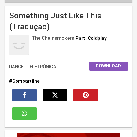
Something Just Like This
(Tradução)
The Chainsmokers
Part. Coldplay
DOWNLOAD
DANCE
ELETRÔNICA
,
#Compartilhe