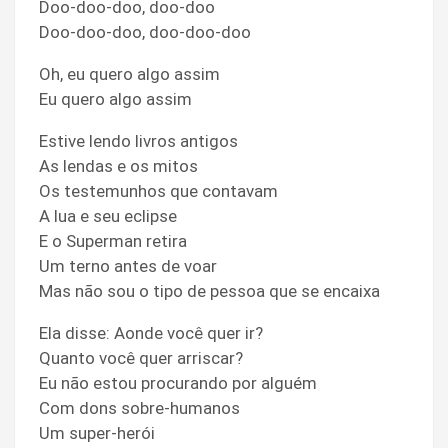
Doo-doo-doo, doo-doo
Doo-doo-doo, doo-doo-doo
Oh, eu quero algo assim
Eu quero algo assim
Estive lendo livros antigos
As lendas e os mitos
Os testemunhos que contavam
A lua e seu eclipse
E o Superman retira
Um terno antes de voar
Mas não sou o tipo de pessoa que se encaixa
Ela disse: Aonde você quer ir?
Quanto você quer arriscar?
Eu não estou procurando por alguém
Com dons sobre-humanos
Um super-herói