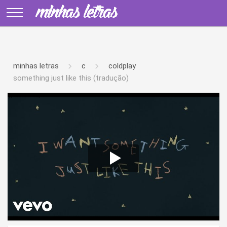
minhas letras
c
coldplay
something just like this (tradução)
');return false;" >